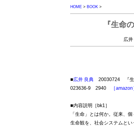
HOME
>
BOOK
>
『生命
広井 
■
広井 良典
20030724 『
023636-9 2940
［amazo
■内容説明［bk1］
「生命」とは何か。従来、個
生命観を、社会システムとい