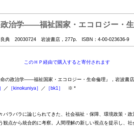
の政治学――福祉国家・エコロジー・生
良典 20030724 岩波書店，277p. ISBN：4-00-023636-9 
このＨＰ経由で購入すると寄付されます
生命の政治学――福祉国家・エコロジー・生命倫理』，岩波書店，277
n］
／
［kinokuniya］
／
［bk1］
※ *
々バラバラに論じられてきた、社会福祉・保障、環境政策・政
う観点から統合的に考察。人間理解の新しい視点を提示し、社