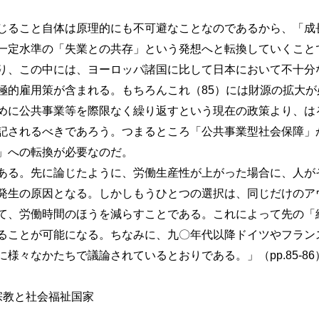
ること自体は原理的にも不可避なことなのであるから、「成
一定水準の「失業との共存」という発想へと転換していくこと
り、この中には、ヨーロッパ諸国に比して日本において不十分
極的雇用策が含まれる。もちろんこれ（85）には財源の拡大が
めに公共事業等を際限なく繰り返すという現在の政策より、は
記されるべきであろう。つまるところ「公共事業型社会保障」
」への転換が必要なのだ。
る。先に論じたように、労働生産性が上がった場合に、人が
発生の原因となる。しかしもうひとつの選択は、同じだけのア
て、労働時間のほうを減らすことである。これによって先の「
ることが可能になる。ちなみに、九〇年代以降ドイツやフラン
様々なかたちで議論されているとおりである。」（pp.85-86
宗教と社会福祉国家