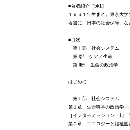
■著者紹介［bk1］
１９６１年生まれ。東京大学
著書に「日本の社会保障」な
■目次
第Ｉ部 社会システム
第II部 ケア／生命
第III部 生命の政治学
はじめに
第Ｉ部 社会システム
第１章 生命科学の政治学―
［インターミッション・1］
第２章 エコロジーと福祉国