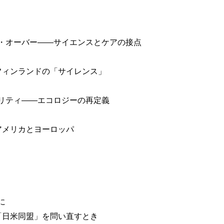
・オーバー――サイエンスとケアの接点
フィンランドの「サイレンス」
リティ――エコロジーの再定義
アメリカとヨーロッパ
に
「日米同盟」を問い直すとき