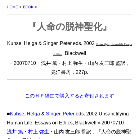
>
>
HOME
BOOK
『人命の脱神聖化』
Kuhse, Helga & Singer, Peter eds. 2002
Unsanctifying Human Life: Essays
, Blackwell
on Ethics
＝20070710 浅井 篤・村上 弥生・山内 友三郎 監訳，
晃洋書房，227p.
このＨＰ経由で購入すると寄付されます
■
Kuhse, Helga
&
Singer, Peter
eds. 2002
Unsanctifying
Human Life: Essays on Ethics
, Blackwell＝20070710
浅井 篤
・
村上 弥生
・山内 友三郎 監訳，『人命の脱神聖