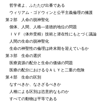
哲学者よ、ふたたび出番である
ウィリアム・ゴドウィンと公平主義倫理の擁護
第２部 人命の脱神聖化
個体、人間、人格―道徳的地位の問題
ＩＶＦ（体外受精）技術と潜在性にもとづく議論
人間の生命の脱神聖化
生命の神聖性の倫理は終末期を迎えているか
第３部 生命の選択
医療資源の配分と生命の価値の問題
医療の配分におけるＱＡＬＹと二重の危険
第４部 生命の区別
なすべきか、なさざるべきか
人種による区別は恣意的なものか
すべての動物は平等である