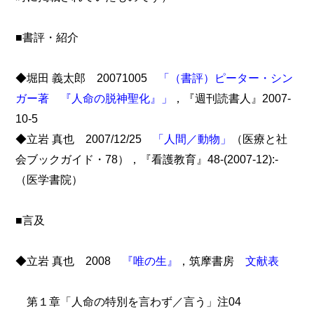
■書評・紹介
◆堀田 義太郎 20071005
「（書評）ピーター・シン
ガー著 『人命の脱神聖化』」
，『週刊読書人』2007-
10-5
◆立岩 真也 2007/12/25
「人間／動物」
（医療と社
会ブックガイド・78），『看護教育』48-(2007-12):-
（医学書院）
■言及
◆立岩 真也 2008
『唯の生』
，筑摩書房
文献表
第１章「人命の特別を言わず／言う」注04