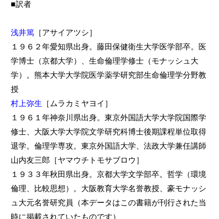
■訳者
浅井篤
［アサイアツシ］
１９６２年愛知県出身。藤田保健衛生大学医学部卒。医
学博士（京都大学）、生命倫理学修士（モナッシュ大
学）。熊本大学大学院医学薬学研究部生命倫理学分野教
授
村上弥生
［ムラカミヤヨイ］
１９６１年神奈川県出身。東京外国語大学大学院国際学
修士、大阪大学大学院文学研究科博士後期課程単位取得
退学。倫理学専攻。東京外国語大学、法政大学兼任講師
山内友三郎［ヤマウチトモサブロウ］
１９３３年秋田県出身。京都大学文学部卒。哲学（環境
倫理、比較思想）。大阪教育大学名誉教授、豪モナッシ
ュ大元名誉研究員（本データはこの書籍が刊行された当
時に掲載されていたものです）