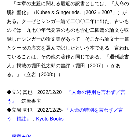
「本章の主題に関わる最近の訳書としては、『人命の
脱神聖化』（Kuhse & Singer eds.［2002＝2007］）が
ある。クーゼとシンガー編で二〇〇二年に出た、古いも
のでは一九七〇年代発表のものも含む二四篇の論文を収
録したシンガーの論文集があって、そこから論文十一篇
とクーゼの序文を選んで訳したという本である。言われ
ていることは、その他の著作と同じである。『週刊読書
人』掲載の堀田義太郎の書評（堀田［2007］）があ
る。」（立岩［2008:］）
◆立岩 真也 2022/12/20
『人命の特別を言わず／言
う』
，筑摩書房
◆立岩 真也 2022/12/25-
『人命の特別を言わず／言
う 補註』
，
Kyoto Books
序章★04