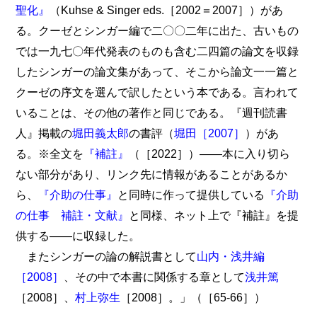
聖化』
（Kuhse & Singer eds.［2002＝2007］）があ
る。クーゼとシンガー編で二〇〇二年に出た、古いもの
では一九七〇年代発表のものも含む二四篇の論文を収録
したシンガーの論文集があって、そこから論文一一篇と
クーゼの序文を選んで訳したという本である。言われて
いることは、その他の著作と同じである。『週刊読書
人』掲載の
堀田義太郎
の書評（
堀田［2007］
）があ
る。※全文を
『補註』
（［2022］）――本に入り切ら
ない部分があり、リンク先に情報があることがあるか
ら、
『介助の仕事』
と同時に作って提供している
『介助
の仕事 補註・文献』
と同様、ネット上で『補註』を提
供する――に収録した。
またシンガーの論の解説書として
山内・浅井編
［2008］
、その中で本書に関係する章として
浅井篤
［2008］、
村上弥生
［2008］。」（［65-66］）