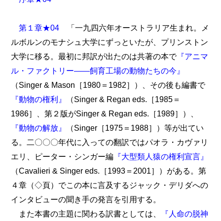
第１章★04
「一九四六年オーストラリア生まれ。メ
ルボルンのモナシュ大学にずっといたが、プリンストン
大学に移る。最初に邦訳が出たのは共著の本で
『アニマ
ル・ファクトリー――飼育工場の動物たちの今』
（Singer & Mason［1980＝1982］）、その後も編書で
『動物の権利』
（Singer & Regan eds.［1985＝
1986］、第２版がSinger & Regan eds.［1989］）、
『動物の解放』
（Singer［1975＝1988］）等が出てい
る。二〇〇〇年代に入っての翻訳ではパオラ・カヴァリ
エリ、ピーター・シンガー編
『大型類人猿の権利宣言』
（Cavalieri & Singer eds.［1993＝2001］）がある。第
４章（◇頁）でこの本に言及するジャック・デリダへの
インタビューの聞き手の発言を引用する。
また本書の主題に関わる訳書としては、
『人命の脱神