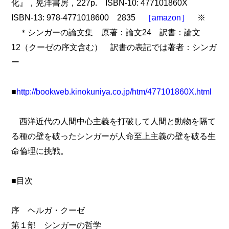
化』，晃洋書房，227p. ISBN-10: 477101860X
ISBN-13: 978-4771018600 2835
［amazon］
※
＊シンガーの論文集 原著：論文24 訳書：論文
12（クーゼの序文含む） 訳書の表記では著者：シンガ
ー
■
http://bookweb.kinokuniya.co.jp/htm/477101860X.html
西洋近代の人間中心主義を打破して人間と動物を隔て
る種の壁を破ったシンガーが人命至上主義の壁を破る生
命倫理に挑戦。
■目次
序 ヘルガ・クーゼ
第１部 シンガーの哲学