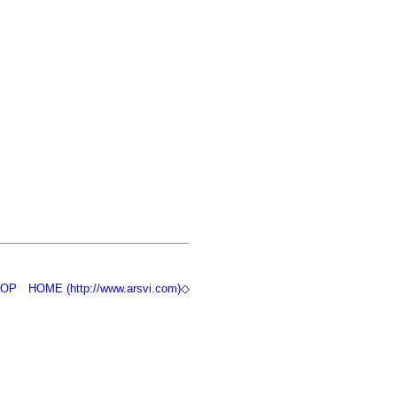
TOP
HOME (http://www.arsvi.com)
◇