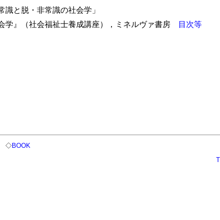
0 「常識と脱・非常識の社会学」
会学』（社会福祉士養成講座），ミネルヴァ書房
目次等
◇
BOOK