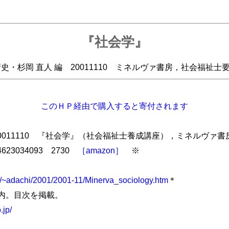
『社会学』
清史・杉岡 直人 編 20011110 ミネルヴァ書房，社会福祉士
このＨＰ経由で購入すると寄付されます
0011110 『社会学』（社会福祉士養成講座），ミネルヴァ書房，19
8-4623034093 2730
［amazon］
※
jp/~adachi/2001/2001-11/Minerva_sociology.htm
＊
内。目次を掲載。
.jp/