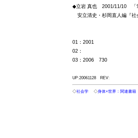
◆立岩 真也 2001/11/1
安立清史・杉岡直人編『社
01：2001
02：
03：2006 730
UP:20061128 REV:
◇
社会学
◇
身体×世界：関連書籍