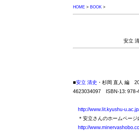
HOME
>
BOOK
>
安立 
■
安立 清史
・杉岡 直人 編 2
4623034097 ISBN-13: 97
http://www.lit.kyushu-u.ac.
＊安立さんのホームページ
http://www.minervashobo.co