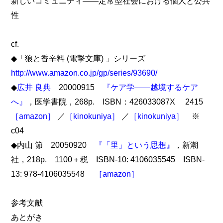
新しいコミュニティ――定常型社会における個人と公共
性
cf.
◆「狼と香辛料 (電撃文庫) 」シリーズ
http://www.amazon.co.jp/gp/series/93690/
◆
広井 良典
20000915
『ケア学――越境するケア
へ』
，医学書院，268p. ISBN：426033087X 2415
［amazon］
／
［kinokuniya］
／
［kinokuniya］
※
c04
◆内山 節 20050920
『「里」という思想』
，新潮
社，218p. 1100＋税 ISBN-10: 4106035545 ISBN-
13: 978-4106035548
［amazon］
参考文献
あとがき