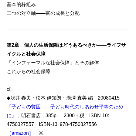
基本的枠組み
二つの対立軸――富の成長と分配
第2章 個人の生活保障はどうあるべきか――ライフサ
イクルと社会保障
「インフォーマルな社会保障」とその解体
これからの社会保障
cf.
◆浅井 春夫・松本 伊知朗・湯澤 直美 編 20080415
『子どもの貧困――子ども時代のしあわせ平等のため
に』
，明石書店，385p. 2300＋税 ISBN-10:
4750327557 ISBN-13: 978-4750327556
［amazon］
※