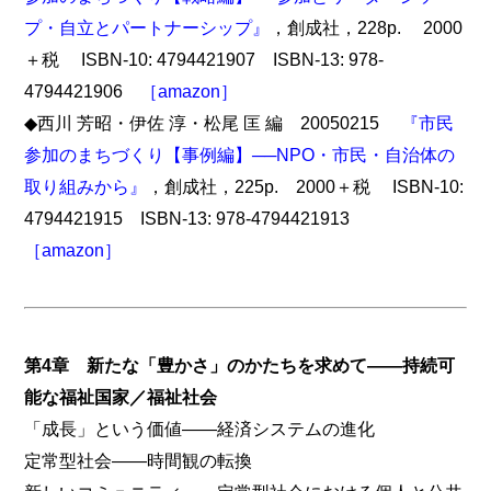
プ・自立とパートナーシップ』
，創成社，228p. 2000
＋税 ISBN-10: 4794421907 ISBN-13: 978-
4794421906
［amazon］
◆西川 芳昭・伊佐 淳・松尾 匡 編 20050215
『市民
参加のまちづくり【事例編】──NPO・市民・自治体の
取り組みから』
，創成社，225p. 2000＋税 ISBN-10:
4794421915 ISBN-13: 978-4794421913
［amazon］
第4章 新たな「豊かさ」のかたちを求めて――持続可
能な福祉国家／福祉社会
「成長」という価値――経済システムの進化
定常型社会――時間観の転換