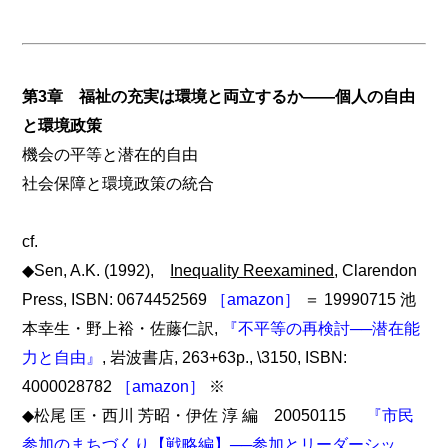
第3章 福祉の充実は環境と両立するか――個人の自由
と環境政策
機会の平等と潜在的自由
社会保障と環境政策の統合
cf.
◆Sen, A.K. (1992),
Inequality Reexamined
, Clarendon
Press, ISBN: 0674452569
［amazon］
＝ 19990715 池
本幸生・野上裕・佐藤仁訳,
『不平等の再検討──潜在能
力と自由』
, 岩波書店, 263+63p., \3150, ISBN:
4000028782
［amazon］
※
◆松尾 匡・西川 芳昭・伊佐 淳 編 20050115
『市民
参加のまちづくり【戦略編】──参加とリーダーシッ