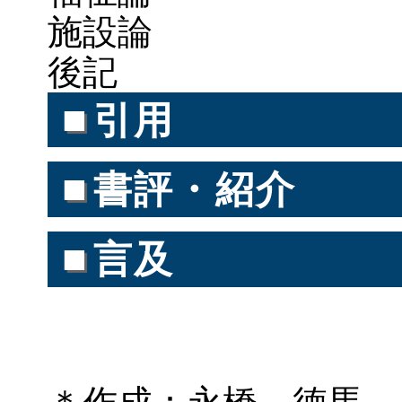
施設論
後記
■
引用
■
書評・紹介
■
言及