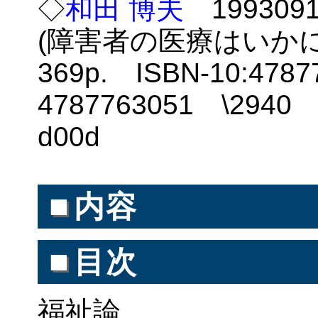
◇
和田 博夫
19930
(障害者の医療はいかに
369p. ISBN-10:47877
4787763051 \294
d00d
■
内容
■
目次
福祉論