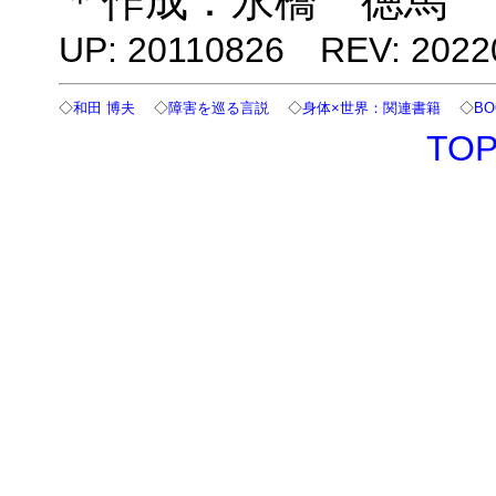
＊作成：永橋 徳馬
UP: 20110826 REV: 2022
◇
和田 博夫
◇
障害を巡る言説
◇
身体×世界：関連書籍
◇
BO
TO