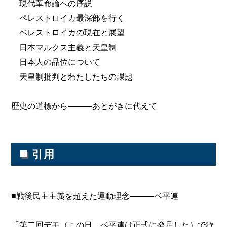
現代革命論への序説
ペレストロイカ最深部を行く
ペレストロイカの現在と展望
日本マルクス主義と天皇制
日本人の品位について
天皇制批判とわたしたちの課題
歴史の道標から―――あとがきに代えて
■
引用
■戦後民主主義を超えた運動理念―――ベ平連
「第二回デモ（この日、ベ平連は正式に発足した）で歌