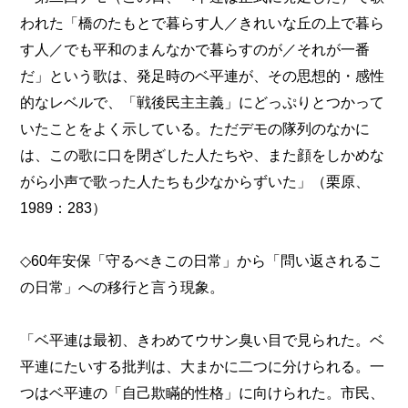
われた「橋のたもとで暮らす人／きれいな丘の上で暮ら
す人／でも平和のまんなかで暮らすのが／それが一番
だ」という歌は、発足時のベ平連が、その思想的・感性
的なレベルで、「戦後民主主義」にどっぷりとつかって
いたことをよく示している。ただデモの隊列のなかに
は、この歌に口を閉ざした人たちや、また顔をしかめな
がら小声で歌った人たちも少なからずいた」（栗原、
1989：283）
◇60年安保「守るべきこの日常」から「問い返されるこ
の日常」への移行と言う現象。
「ベ平連は最初、きわめてウサン臭い目で見られた。ベ
平連にたいする批判は、大まかに二つに分けられる。一
つはベ平連の「自己欺瞞的性格」に向けられた。市民、