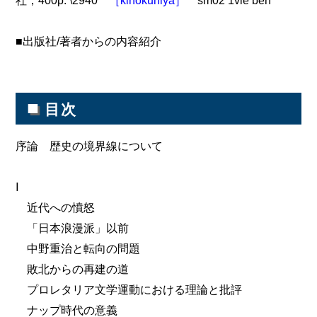
社，400p. \2940
［kinokuniya］
sm02 1vie beh
■出版社/著者からの内容紹介
■
目次
序論 歴史の境界線について
Ⅰ
近代への憤怒
「日本浪漫派」以前
中野重治と転向の問題
敗北からの再建の道
プロレタリア文学運動における理論と批評
ナップ時代の意義