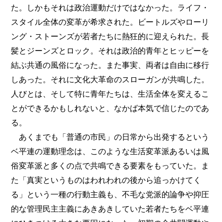
た。しかもそれは政治運動だけではなかった。ライフ・
スタイル全体の変革が希求された。ビートルズやローリ
ング・ストーンズが若者たちに熱狂的に迎えられた。長
髪とジーンズとロック。それは政治的青年とヒッピーを
結ぶ共通の風俗になった。また事実、両者は自由に移行
しあった。それに文化大革命のスローガンが共鳴した。
人びとは、そして特に青年たちは、生活全体を変えるこ
とができるかもしれないと、なかば本気で信じたのであ
る。
あくまでも「普通の市民」の日常から出発するという
ベ平連の運動理念は、このような生活変革派あるいは風
俗変革派と多くの点で共鳴できる要素をもっていた。ま
た「真実というものはわれわれの後から追っかけてく
る」という一種の行動主義も、不毛な党派的論争や抑圧
的な管理民主主義にあきあきしていた若者たちをベ平連