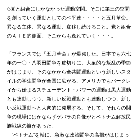
◇党と組合にしかなかった運動空間。そこに第三の空間
を創っていく運動としてのベ平連・・・・と五月革命。
異なる主体、異なる運動、変移し続けること。党と組合
のＡＩＥ的側面。そこからも逸れていく・・・。
「フランスでは「五月革命」が爆発した。日本でも六七
年の一〇・八羽田闘争を皮切りに、大衆的な叛乱の季節
がはじまり、そのなかから全共闘運動という新しいスタ
イルの学生闘争が全国に広がる。アメリカでもバークレ
イから始まるスチューデント・パワーの運動は黒人運動
とも連動しつつ、新しい反戦運動とも連動しつつ、新し
い反戦運動へと大衆的に発展する。そして、それらの闘
争の現場にはかならずゲバラの肖像がとベトナム解放民
族戦線の旗があった。
“ベトナム”を軸に、急激な政治闘争の高揚がはじまっ