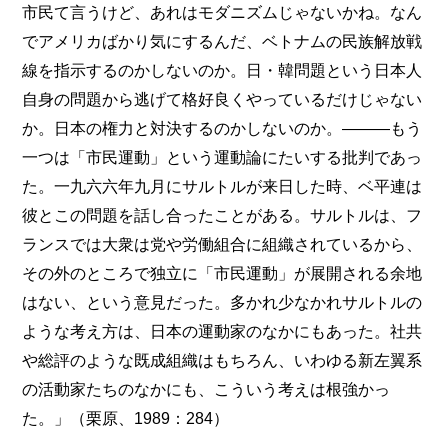
市民て言うけど、あれはモダニズムじゃないかね。なん
でアメリカばかり気にするんだ、ベトナムの民族解放戦
線を指示するのかしないのか。日・韓問題という日本人
自身の問題から逃げて格好良くやっているだけじゃない
か。日本の権力と対決するのかしないのか。―――もう
一つは「市民運動」という運動論にたいする批判であっ
た。一九六六年九月にサルトルが来日した時、ベ平連は
彼とこの問題を話し合ったことがある。サルトルは、フ
ランスでは大衆は党や労働組合に組織されているから、
その外のところで独立に「市民運動」が展開される余地
はない、という意見だった。多かれ少なかれサルトルの
ような考え方は、日本の運動家のなかにもあった。社共
や総評のような既成組織はもちろん、いわゆる新左翼系
の活動家たちのなかにも、こういう考えは根強かっ
た。」（栗原、1989：284）