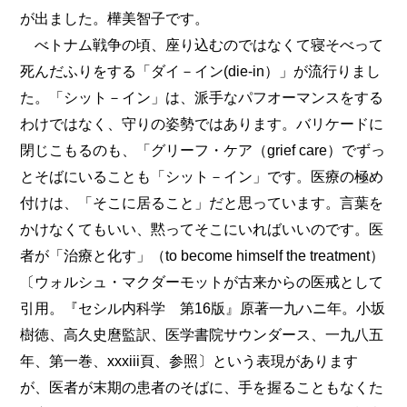
が出ました。樺美智子です。
べトナム戦争の頃、座り込むのではなくて寝そべって
死んだふりをする「ダイ－イン(die-in）」が流行りまし
た。「シット－イン」は、派手なパフオーマンスをする
わけではなく、守りの姿勢ではあります。バリケードに
閉じこもるのも、「グリーフ・ケア（grief care）でずっ
とそばにいることも「シット－イン」です。医療の極め
付けは、「そこに居ること」だと思っています。言葉を
かけなくてもいい、黙ってそこにいればいいのです。医
者が「治療と化す」（to become himself the treatment）
〔ウォルシュ・マクダーモットが古来からの医戒として
引用。『セシル内科学 第16版』原著一九ハニ年。小坂
樹徳、高久史麿監訳、医学書院サウンダース、一九八五
年、第一巻、xxxiii頁、参照〕という表現があります
が、医者が末期の患者のそばに、手を握ることもなくた