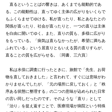
直るということばの響きは、あくまでも能動的であ
る。この能動性は、直ってゆく主体の広がりをいくらで
もふくらませてゆける。私が直ったり、私とあなたとの
関係が直ったり、社会が直ったりと、一つの直りは主体
を白由に開いてゆく。また、直りの質も、多様に広がり
をもっている。「病気は直らなかったが、希望に満ちあ
ふれている」という居直りともいえる質の直りすらが、
直ることの質を広がらせる。〔同書、三六頁〕
私は水俣に調査に行ったときに、旅館で「先生、お荷
物を直しておきました」と言われて、すぐには意味がわ
かりませんでしたが、「元の場所に戻しておく」と「秩
序ある状態に整理する」の二つの意味が込められた日常
の言い同しだったのです。そのような「直り」として
「治り」を捉え返すことで、医療現場が病院という特殊