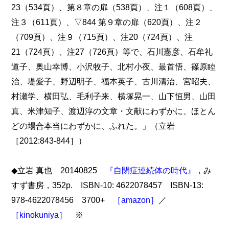
23（534頁）、第８章の扉（538頁）、注１（608頁）、
注３（611頁）、▽844 第９章の扉（620頁）、注２
（709頁）、注９（715頁）、注20（724頁）、注
21（724頁）、注27（726頁）等で、石川憲彦、石牟礼
道子、奥山幸博、小沢牧子、北村小夜、最首悟、篠原睦
治、堤愛子、野辺明子、福本英子、古川清治、宮昭夫、
村瀬学、横田弘、毛利子来、横塚晃一、山下恒男、山田
真、米津知子、渡辺淳の文章・文献にわずかに、ほとん
どの場合本当にわずかに、ふれた。」（立岩
［2012:843-844］）
◆立岩 真也 20140825
『自閉症連続体の時代』
，み
すず書房，352p. ISBN-10: 4622078457 ISBN-13:
978-4622078456 3700+
［amazon］
／
［kinokuniya］
※