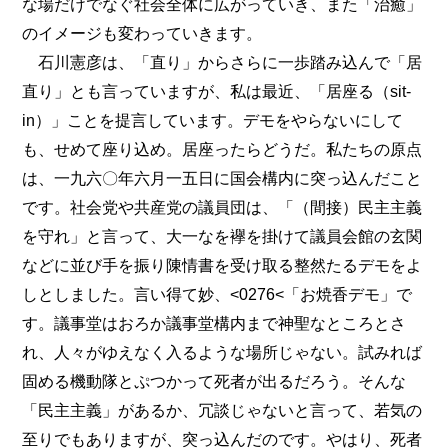
な場だけでなぐ社会全体に広がっていき、また「治癒」
のイメージも変わっていきます。
石川憲彦は、「直り」からさらに一歩踏み込んで「居
直り」とも言っていますが、私は最近、「居座る（sit-
in）」ことを提言しています。デモをやらないにして
も、せめて座り込め。居座ったらどうだ。私たちの原点
は、一九六〇年六月一五日に国会構内に突っ込んだこと
です。社会党や共産党の議員団は、「（間接）民主主義
を守れ」と言って、大一なを襷を掛けて議員会館の玄関
などに並び手を振り陳情書を受け取る整然たるデモをよ
しとしました。言い得て妙、<0276<「お焼香デモ」で
す。議事堂はおろか議事堂構内まで神聖なところとさ
れ、人々がゆえなく入るような場所じゃない。試みれば
固める機動隊とぷつかって死者が出るだろう。そんな
「民主主義」があるか、冗談じゃないと言って、若気の
至りでもありますが、突っ込んだのです。やはり、死者