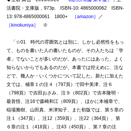
活書院・文庫版，973p. ISBN-10: 4865000062 ISBN-
13: 978-4865000061 1800+
［amazon］
／
［kinokuniya］
※
「☆01 時代の雰囲気とは別に、しかし必然性をもっ
て、ものを書いた人の書いたものが、その人たちは「学
者」でないことが多いのだが、あったにはあった。よく
知らないからでもあるのだが、本書では控えめに、注な
どで、幾人か・いくつかについて記した。新たに加えた
文では、補章１の注４（797頁）で田中美津、注６
（798頁）で吉田おさみ、注９（802頁）で吉本隆明・
最首悟、注16で森崎和江（809頁）、ほかに本補章で、
稲場雅樹、山田真、米津知子、また初版では、第５章の
注１（347頁）、注12（359頁）、注22（364頁）、第
６章の注１（418頁）、注43（450頁）、第７章の注