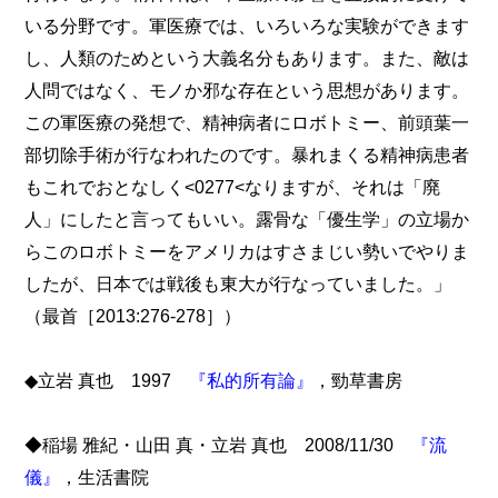
いる分野です。軍医療では、いろいろな実験ができます
し、人類のためという大義名分もあります。また、敵は
人問ではなく、モノか邪な存在という思想があります。
この軍医療の発想で、精神病者にロボトミー、前頭葉一
部切除手術が行なわれたのです。暴れまくる精神病患者
もこれでおとなしく<0277<なりますが、それは「廃
人」にしたと言ってもいい。露骨な「優生学」の立場か
らこのロボトミーをアメリカはすさまじい勢いでやりま
したが、日本では戦後も東大が行なっていました。」
（最首［2013:276-278］）
◆立岩 真也 1997
『私的所有論』
，勁草書房
◆稲場 雅紀・山田 真・立岩 真也 2008/11/30
『流
儀』
，生活書院