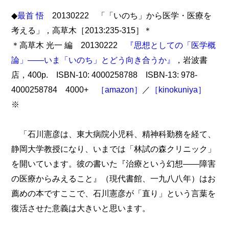
◆
最首 悟
20130222 「「いのち」から医学・医療を
考える」，高草木［2013:235-315］＊
＊高草木 光一 編 20130222
『思想としての「医学概
論」――いま「いのち」とどう向き合うか』
，岩波書
店，400p. ISBN-10: 4000258788 ISBN-13: 978-
4000258784 4000+
［amazon］
／
［kinokuniya］
※
「石川憲彦は、東大病院小児科、精神科勤務を経て、
静岡大学教授になり、いまでは「林試の森クリニック」
を開いています。彼の書いた『治療という幻想――障害
の医療からみえること』（現代書館、一九八八年）はお
薦めの本ですここで、石川憲彦が「直り」という言葉を
復活させた意義は大きいと思います。