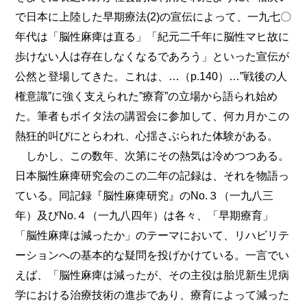
で日本に上陸した早期療法(2)の宣伝によって、一九七〇
年代は「脳性麻痺は直る」「紀元二千年に脳性マヒ故に
歩けない人は存在しなくなるであろう」といった宣伝が
公然と登場してきた。これは、…（p.140）…”戦後の人
権意識”に強く支えられた”療育”の立場から語られ始め
た。筆者もボイタ法の講習会に参加して、何カ月かこの
熱狂的叫びにとらわれ、心揺さぶられた体験がある。
しかし、この数年、次第にその熱気は冷めつつある。
日本脳性麻痺研究会のこの二年の記録は、それを物語っ
ている。同記録『脳性麻痺研究』のNo.３（一九八三
年）及びNo.４（一九八四年）は各々、「早期療育」
「脳性麻痺は減ったか」のテーマにおいて、リハビリテ
ーションへの基本的な疑問を投げかけている。一言でい
えば、「脳性麻痺は減ったが、その主役は胎児新生児病
学における治療技術の進歩であり、療育によって減った