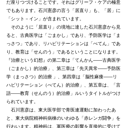
だ座りつづけることです。それはグリーフ・ケアの極意
でもあります。石川憲彦の言う「居直り」も、「居」に
「シット－イン」が含まれています。
そのように「居直り」の境地に達した石川憲彦から見
ると、古典医学は「ごまかし」であり、予防医学は「ま
っさつ」であり、リハビリテーションは「ぺてん」であ
り、教育は「せんのう」であるということになります。
『治療という幻想』の第二章は「てんかん――古典医学
（ごまかし）的治療」、第三章は「先天異常――予防医
学（まっさつ）的治療 」、第四章は「脳性麻痩――リ
ハビリテーション（べてん）的治療」、第五章は、「言
語――教育（せんのう）的治療」ルいうタイトルがつけ
られています。
石川憲彦は、東大医学部で青医連運動に加わったあ
と、東大病院精神科病棟のいわゆる「赤レンガ闘争」を
行わいます。精神科は、軍医療の影響を直接的に受けて