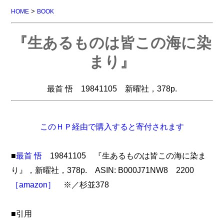
>
HOME
BOOK
『生あるものは皆この海に染
まり』
最首 悟 19841105 新曜社，378p.
このＨＰ経由で購入すると寄付されます
■
最首 悟
19841105 『生あるものは皆この海に染ま
り』，新曜社，378p. ASIN: B000J71NW8 2200
［amazon］
※／杉並378
■引用