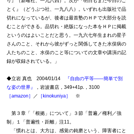
り』（新曜社、一九八四）。次が『明日もまた今日のご
とく』（どうぶつ社、一九八八）。いずれも出版社で品
切れになっているが、後者は最首塾のＨＰで大部分を読
むことができる。品切れ・絶版になった本をＨＰに掲載
というのはよいことだと思う。一九六七年生まれの星子
さんのこと、それから彼がずっと関係してきた水俣病の
人たちのこと、水俣のこと等についての文章や講演の記
録が収録されている。」
◆立岩 真也 2004/01/14
『自由の平等――簡単で別
な姿の世界』
，岩波書店，349+41p.，3100
［amazon］
／
［kinokuniya］
※
第３章「「根拠」について」３節「普遍／権利／強
制」１「普遍性・距離」注11。
「慣れとは、大方は、感覚の鈍磨という、障害者にと