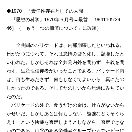
◆1970 「責任性存在としての人間」
『思想の科学』1970年５月号→最首［19841105:29-
46］（「もう一つの価値について」に改題）
「全共闘のバリケードは、内部崩壊したといわれる。
日がたつにつれて、それは怠惰の砦と化し、頽廃したと
いわれた。しかしそれは全共闘内外を問わず、主義を問
わず、生産性信仰者がいったことである。バリケード内
は、何も生みださず、何もしなくてよいから、真にたの
しかったのである。そしてたのしいから焦燥にみちてい
たのだ。
バリケードの外で、食うだけの金は、仕方がないから
かせいだ、しかしあとは何もしない、勉強などくそくら
え！ という快哉を否定しようとしながら、否定できな
いのである。山谷のある労働者グループからでたビラに