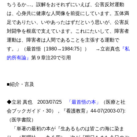
ちうるか…。誤解をおそれずにいえば、公害反対運動
は、心身共に健康な人間像を前提にしています。五体満
足でありたい、いやあったはずだという思いが、公害反
対闘争を根底で支えています。これにたいして、障害者
運動は、障害者は人間であることを主張する運動で
す。」（最首悟［1980→1984:75］） →立岩真也
『私
的所有論』
第９章注20で引用
■紹介・言及
◆立岩 真也 2003/07/25
「最首悟の本」
（医療と社
会ブックガイド・30），『看護教育』44-07(2003-07):
（医学書院）
「単著の最初の本が『生あるものは皆この海に染ま