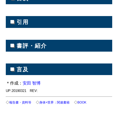
■
引用
■
書評・紹介
■
言及
＊作成：
安田 智博
UP:20190321 REV:
◇
◇
◇
報告書・資料等
身体×世界：関連書籍
BOOK