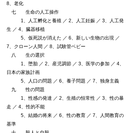
8、老化
七 生命の人工操作
1、人工孵化と養殖 ／ 2、人工妊娠 ／ 3、人工発
生 ／ 4、臓器移植
5、仮死説が消えた ／ 6、新しい生物の出現 ／
7、クローン人間 ／ 8、試験管ベビー
八 生の選択
1、堕胎 ／ 2、産児調節 ／ 3、医学の参加 ／ 4、
日本の家族計画
5、人口の問題 ／ 6、養子問題 ／ 7、独身主義
九 性の問題
1、性感の発達 ／ 2、生殖の恒常性 ／ 3、性の暴
走 ／ 4、性的不能
5、結婚の将来 ／ 6、性の教育 ／ 7、人間教育の
基準
十 殺人と自殺