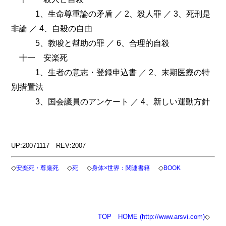
1、生命尊重論の矛盾 ／ 2、殺人罪 ／ 3、死刑是
非論 ／ 4、自殺の自由
5、教唆と幇助の罪 ／ 6、合理的自殺
十一 安楽死
1、生者の意志・登録申込書 ／ 2、末期医療の特
別措置法
3、国会議員のアンケート ／ 4、新しい運動方針
UP:20071117 REV:2007
◇
◇
◇
◇
安楽死・尊厳死
死
身体×世界：関連書籍
BOOK
TOP
HOME (http://www.arsvi.com)
◇