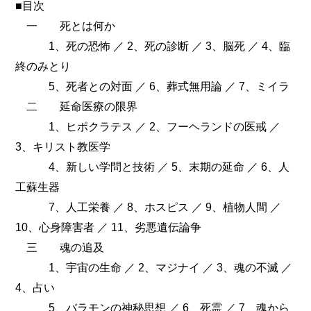
■目次
一 死とは何か
1、死の恐怖 ／ 2、死の診断 ／ 3、脳死 ／ 4、臨
終のみとり
5、死者との対面 ／ 6、葬式無用論 ／ 7、ミイラ
二 延命医療の限界
1、ヒポクラテス ／ 2、フーヘランドの医戒 ／
3、キリスト教医学
4、新しい学問と技術 ／ 5、末期の延命 ／ 6、人
工蘇生器
7、人工栄養 ／ 8、ホスピス ／ 9、植物人間 ／
10、心身障害者 ／ 11、劣悪遺伝論争
三 魂の追及
1、宇宙の生命 ／ 2、マジナイ ／ 3、魂の不滅 ／
4、占い
5、バラモンの神秘思想 ／ 6、死霊 ／ 7、魂から