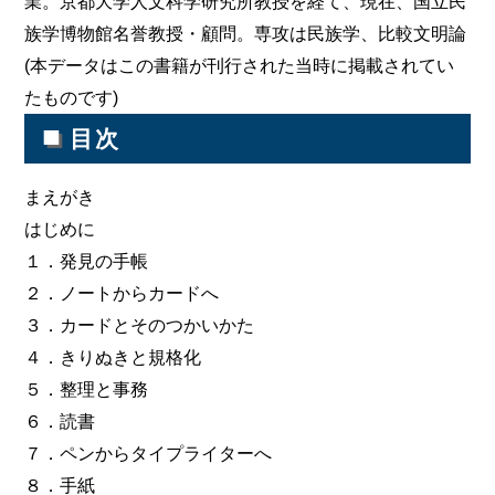
業。京都大学人文科学研究所教授を経て、現在、国立民
族学博物館名誉教授・顧問。専攻は民族学、比較文明論
(本データはこの書籍が刊行された当時に掲載されてい
たものです)
■
目次
まえがき
はじめに
１．発見の手帳
２．ノートからカードへ
３．カードとそのつかいかた
４．きりぬきと規格化
５．整理と事務
６．読書
７．ペンからタイプライターへ
８．手紙