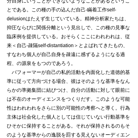
分自身にいうことができないようなことがあるというこ
とである。この種の手の込んだ自己‐瞞着工作self-
delusionはたえず生じていている。精神分析家たちは、
抑圧ならびに関係分離という見出しで、この種の見事な
臨床例を提供している。おそらくここにわれわれは、従
来＜自己‐疎隔self-distantiation＞とよばれてきたもの、
すなわち個人が自己自身を疎遠に感ずるようになる過
程、の源泉をもつのであろう。
パフォーマーが自己の私的活動を内面化した道徳的基
準に従って方向づける場合、彼はそのような基準をなん
らかの準拠集団に結びつけ、自分の活動に対して眼前に
は不在のオーディエンスをつくりだす。このような可能
性はわれわれをさらに別の可能性の考察へと導く。行為
主体は社会化した個人としては信じていない行動基準を
ひそかに保持することがある。それが保持されるのもそ
のような基準からの逸脱を罰する見えないオーディエン