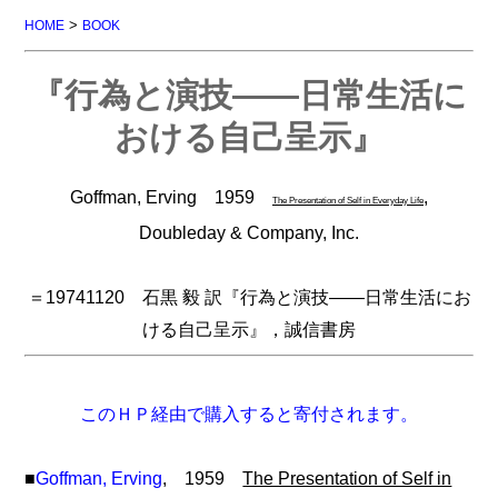
>
HOME
BOOK
『行為と演技――日常生活に
おける自己呈示』
Goffman, Erving 1959
,
The Presentation of Self in Everyday Life
Doubleday & Company, Inc.
＝19741120 石黒 毅 訳『行為と演技――日常生活にお
ける自己呈示』，誠信書房
このＨＰ経由で購入すると寄付されます。
■
Goffman, Erving
, 1959
The Presentation of Self in