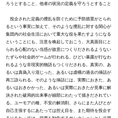
ろうとすること、他者の状況の定義を守ろうとすること
投企された定義の攪乱を防ぐために予防措置がとられ
るという事実に加えて、そのような攪乱に対する関心が
集団内の社会生活において重大な役を果たすようになる
ということにも、注意を喚起しておこう。大真面目にと
られる心配のない当惑が故意につくりだされるようない
たずらや社会的ゲームが行われる。ひどい暴露が行なわ
れるような非現実的物語もつくりだされる。真実の、あ
るいは真偽入り混じった、あるいは虚構の過去の挿話が
再三語られる。そのような挿話には、実際におきた、あ
るいはおきかかった、あるいは実際におきたが見事に解
決された破局的出来事が細部にわたって描きだされてい
る。ユーモアの種、不安の解消剤、さらにまた人びとが
自己主張するにあたっては控え目を、また期待を投企す