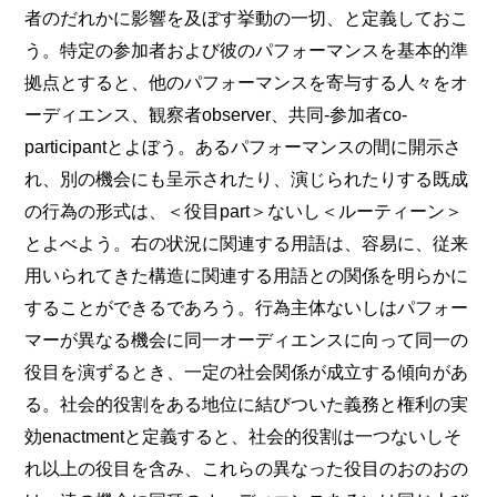
者のだれかに影響を及ぼす挙動の一切、と定義しておこ
う。特定の参加者および彼のパフォーマンスを基本的準
拠点とすると、他のパフォーマンスを寄与する人々をオ
ーディエンス、観察者observer、共同‐参加者co-
participantとよぼう。あるパフォーマンスの間に開示さ
れ、別の機会にも呈示されたり、演じられたりする既成
の行為の形式は、＜役目part＞ないし＜ルーティーン＞
とよべよう。右の状況に関連する用語は、容易に、従来
用いられてきた構造に関連する用語との関係を明らかに
することができるであろう。行為主体ないしはパフォー
マーが異なる機会に同一オーディエンスに向って同一の
役目を演ずるとき、一定の社会関係が成立する傾向があ
る。社会的役割をある地位に結びついた義務と権利の実
効enactmentと定義すると、社会的役割は一つないしそ
れ以上の役目を含み、これらの異なった役目のおのおの