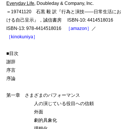
Everyday Life
, Doubleday & Company, Inc.
＝19741120 石黒 毅 訳『行為と演技――日常生活にお
ける自己呈示』，誠信書房 ISBN-10: 4414518016
ISBN-13: 978-4414518016
［amazon］
／
［kinokuniya］
■目次
謝辞
序言
序論
第一章 さまざまのパフォーマンス
人の演じている役目への信頼
外面
劇的具象化
理想化