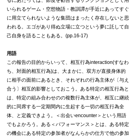
るにあたっては、節度を勧告するサンクションとして用
いられるゲーム・空想物語・教訓譚が手近にあってすぐ
に用立てられないような集団はまったく存在しないと思
われる。エゴがあり得ぬ立場に立つという夢に託して自
己自身を語ることもある。(pp.16-17)
用語
この報告の目的からいって、相互行為interaction(すなわ
ち、対面的相互行為)は、大まかに、双方が直接身体的
に相手の面前にあるとき、それぞれの行為主体が〔与え
合う〕相互的影響としておこう。ある特定の相互行為と
は、特定の組み合わせのの複数行為主体が、相互に継続
的に同席する一定期間内に生起する一切の相互行為全
体、と定義できよう。＜出会いencounter＞という用語
でもよかろう。ある＜パフォーマンス＞とは、ある特定
の機会にある特定の参加者がなんらかの仕方で他の参加