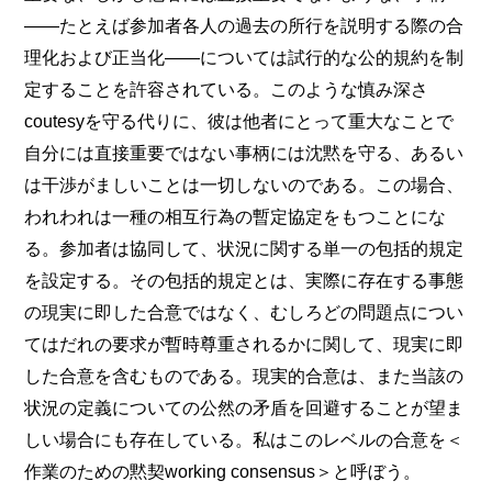
――たとえば参加者各人の過去の所行を説明する際の合
理化および正当化――については試行的な公的規約を制
定することを許容されている。このような慎み深さ
coutesyを守る代りに、彼は他者にとって重大なことで
自分には直接重要ではない事柄には沈黙を守る、あるい
は干渉がましいことは一切しないのである。この場合、
われわれは一種の相互行為の暫定協定をもつことにな
る。参加者は協同して、状況に関する単一の包括的規定
を設定する。その包括的規定とは、実際に存在する事態
の現実に即した合意ではなく、むしろどの問題点につい
てはだれの要求が暫時尊重されるかに関して、現実に即
した合意を含むものである。現実的合意は、また当該の
状況の定義についての公然の矛盾を回避することが望ま
しい場合にも存在している。私はこのレベルの合意を＜
作業のための黙契working consensus＞と呼ぼう。