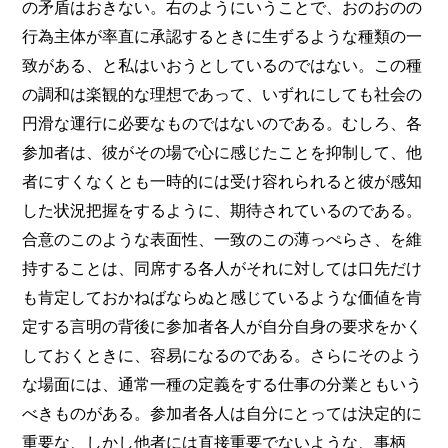
の矛盾はおきない。右のようにいうことで、おのおのの
行為主体が率直に承認するときに生ずるような種類の一
致がある、と私はいおうとしているのではない。この種
の調和は楽観的な理想であって、いずれにしても社会の
円滑な運行に必要なものではないのである。むしろ、各
参加者は、彼がその場で心に感じたことを抑制して、他
者にすくなくとも一時的には受け容れられると彼が感知
した状況把握をするように、期待されているのである。
合意のこのような表面性、一致のこの薄っぺらさ、を維
持することは、同席する各人がそれに対しては口先だけ
も肯定しておかねばならぬと感じているような価値を肯
定する言明の背後に参加者各人が自分自身の要求をかく
しておくときに、容易になるのである。さらにそのよう
な場面には、通常一種の定義をする仕事の分業ともいう
べきものがある。参加者各人は自分にとっては決定的に
重要な、しかし他者には直接重要でないような、事柄