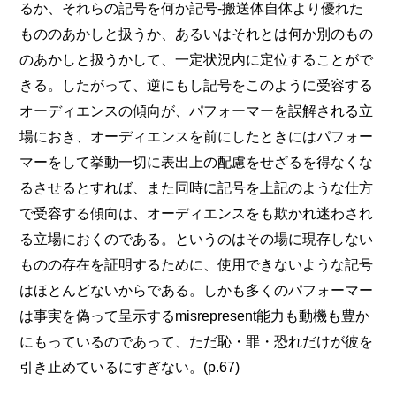
るか、それらの記号を何か記号‐搬送体自体より優れた
もののあかしと扱うか、あるいはそれとは何か別のもの
のあかしと扱うかして、一定状況内に定位することがで
きる。したがって、逆にもし記号をこのように受容する
オーディエンスの傾向が、パフォーマーを誤解される立
場におき、オーディエンスを前にしたときにはパフォー
マーをして挙動一切に表出上の配慮をせざるを得なくな
るさせるとすれば、また同時に記号を上記のような仕方
で受容する傾向は、オーディエンスをも欺かれ迷わされ
る立場におくのである。というのはその場に現存しない
ものの存在を証明するために、使用できないような記号
はほとんどないからである。しかも多くのパフォーマー
は事実を偽って呈示するmisrepresent能力も動機も豊か
にもっているのであって、ただ恥・罪・恐れだけが彼を
引き止めているにすぎない。(p.67)