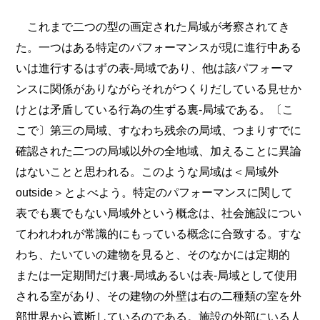
これまで二つの型の画定された局域が考察されてき
た。一つはある特定のパフォーマンスが現に進行中ある
いは進行するはずの表‐局域であり、他は該パフォーマ
ンスに関係がありながらそれがつくりだしている見せか
けとは矛盾している行為の生ずる裏‐局域である。〔こ
こで〕第三の局域、すなわち残余の局域、つまりすでに
確認された二つの局域以外の全地域、加えることに異論
はないことと思われる。このような局域は＜局域外
outside＞とよべよう。特定のパフォーマンスに関して
表でも裏でもない局域外という概念は、社会施設につい
てわれわれが常識的にもっている概念に合致する。すな
わち、たいていの建物を見ると、そのなかには定期的
または一定期間だけ裏‐局域あるいは表‐局域として使用
される室があり、その建物の外壁は右の二種類の室を外
部世界から遮断しているのである。施設の外部にいる人