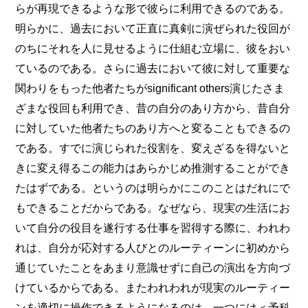
らが再現できるような形で彼らに利用できるのである。
明らかに、過去において正直に真剣に演ぜられた役回が
のちにそれを人に見せるように仕組む立場に、彼をおい
ているのである。さらに過去において彼に対して重要な
関わりをもった他者たちがsignificant others演じたさま
ざまな役回も利用でき、昔の自分のあり方から、昔自分
に対していた他者たちのあり方へと変ることもできるの
である。すでに演じられた役割を、変えざるを得ないと
きに変え得るこの能力はあらかじめ推測することができ
たはずである。というのは明らかにこのことはだれにで
もできることだからである。なぜなら、現実の生活にお
いて自分の役目を遂行する仕事を習得する際に、われわ
れは、自分が応対する人びとのルーティーンに初めから
通じていたことをあまり意識せずに自己の演出を方向づ
けているからである。またわれわれが現実のルーティー
ンを適切に操作できるようになるのは、一つには＜予科