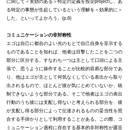
に関して＜実効のある＞特定の定義を投企projectし、あ
る特定の事態が生起しているという理解を＜効果的に＞
した、といってよかろう。(p.8)
コミュニケーションの非対称性
エゴは自己に都合のよい光のもとで自己自身を呈示する
ものであることを知れば、他者は目撃したことを二つの
部分に区分する。すなわち一つは主として口頭による主
張で、思うように操作することが比較的容易な部分であ
り、他はエゴが主として何気なくしている表出から取り
出されるもので、ほとんど彼が気にとめていないか、統
制できないような部分である。そこで他者はエゴの表出
行動のうち彼には支配し得ないと考えられる部分を、彼
が支配し得る部分によって伝達されるものの妥当性を照
合する手掛かりとして利用することがある。この際、コ
ミュニケーション過程に存在する基本的非対称性が露呈