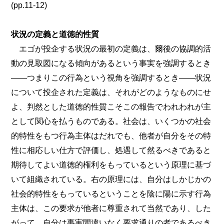
(pp.11-12)
状況の定義と道徳的性質
エゴが投企する状況の最初の定義は、爾後の協調的活
動の見取図になる傾向があるという事実を強調するとき
――つまりこの行為という視角を強調するとき――状況
について投企された定義は、それがどのようなものにせ
よ、判然とした道徳的性質こそこの報告でわれわれが主
として関心を払うものである。社会は、いくつかの社会
的特性をもつ行為主体はだれでも、他者が自分をその特
性に相応しい仕方で評価し、処遇して然るべきであると
期待してよい道徳的権利をもっているという原理に基づ
いて組織されている。右の原理には、自分はしかじかの
社会的特性をもっているということを陰に陽に示す行為
主体は、この要求が他者に尊重されて当然であり、した
がって、自分は事実間違いなく要求通りの者であるべき