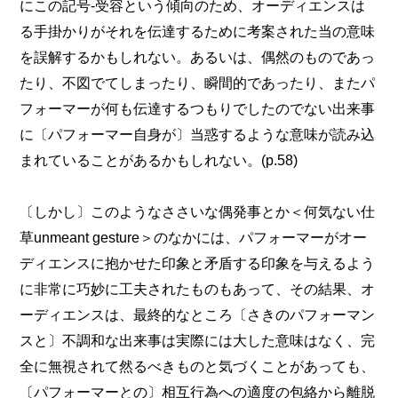
にこの記号‐受容という傾向のため、オーディエンスは
る手掛かりがそれを伝達するために考案された当の意味
を誤解するかもしれない。あるいは、偶然のものであっ
たり、不図でてしまったり、瞬間的であったり、またパ
フォーマーが何も伝達するつもりでしたのでない出来事
に〔パフォーマー自身が〕当惑するような意味が読み込
まれていることがあるかもしれない。(p.58)
〔しかし〕このようなささいな偶発事とか＜何気ない仕
草unmeant gesture＞のなかには、パフォーマーがオー
ディエンスに抱かせた印象と矛盾する印象を与えるよう
に非常に巧妙に工夫されたものもあって、その結果、オ
ーディエンスは、最終的なところ〔さきのパフォーマン
スと〕不調和な出来事は実際には大した意味はなく、完
全に無視されて然るべきものと気づくことがあっても、
〔パフォーマーとの〕相互行為への適度の包絡から離脱