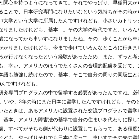
関心を持つようになってきて。それでやっぱり、早稲田大から【移行
ことで、日本研究専門になりたいなという気持ちがその時から生まれ
大学という大学に所属したんですけれども、小さいカトリッ
なりましたけれども、基本…。その大学の時代ですと、いろん
歳になってから車いすになりましたね。その、歩くことから車
かかりましたけれども、今まで歩けていろんなところに行きま
ろが行けなくなったという経験があったため、また、ずっと考
も。幸い、アメリカのほうでたくさんの合理的配慮を受けて、
本語も勉強し続けたので、基本、そこで自分の周りの同級生と
48)んですけれども。
究専門プログラムの中で留学する必要があったんですね、必
け、いや、3年の時にまた日本に留学したんですけれども、その
いたときは、あるアメリカに設置された交流プログラムで留学
。基本、アメリカ障害法の基準で自分の住まいを代わりに探し
慮、すべてがそちら側が代わりに設置してもらって、ある程度
れども。やっぱりそれでも日本に戻って、車いすでその先の留