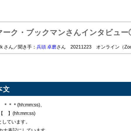
マーク・ブックマンさんインタビュー
ark さん／聞き手：
兵頭 卓磨
さん 20211223 オンライン（Z
本文
＊(hh:mm:ss)、
(hh:mm:ss)
s]としています。
カナ表記にしています。