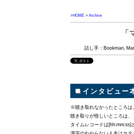
>
HOME
>
Archive
「
話し手：Bookman, M
■
インタビュー
※聴き取れなかったところは、＊＊
聴き取りが怪しいところは、【 】
タイムレコードは[hh:mm:s
漢字のわからない人名はカタ