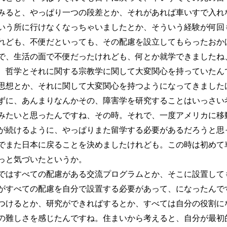
みると、やっぱり一つの段差とか、それがあれば車いすで入れ
いう所に行けなくなっちゃいましたとか、そういう経験が何回
れども、不便だといっても、その配慮を設立してもらったおか
、生活の面で不便だったけれども、何とか就学できましたね、そこで
哲学とそれに関する宗教学に関して大変関心を持っていたん
思想とか、それに関して大変関心を持つようになってきました
ずに、あんまりなんかその、障害学を研究することはいっさい
みたいと思ったんですね、その時。それで、一度アメリカに移
が続けるように、やっぱりまた留学する必要があるだろうと思
でまた日本に戻ることを決めましたけれども。この時は初めて
っと気づいたというか。
はすべての配慮がある交流プログラムとか、そこに設置して
がすべての配慮を自分で設置する必要があって、になったんで
つけるとか、研究ができればするとか、すべては自分の役割に
の難しさを感じたんですね。住まいから考えると、自分が最初