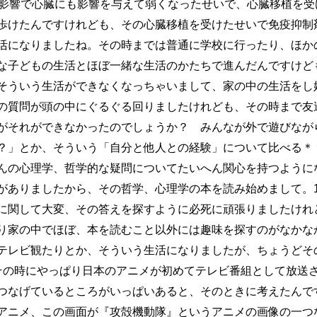
の影響で心臓にも影響を与えて弱くなったせいで、心臓移植を受
歩けたんですけれども、その心臓移植を受けたせいで免疫抑制
活になりましたね。その時までは普通に学校に行ったり、ほか
な子どもの生活とほぼ一緒な生活のかたちで進んだんですけども
そういう生活ができなくなっちゃいまして、家の中の生活をし
質問が頭の中にぐるぐる回りましたけれども、その時まで友
がそれができなかったのでしょうか？ みんなが外で遊びなが
」とか、そういう「自分と他人との経験」について比べる＊＊＊(0
んの心理学、哲学的な疑問についてたいへん関心を持つように
がありましたから、その哲学、心理学の本を読み始めまして。1
に関して大変、その答えを探すように必死に頑張りましたけれ
り家の中でほぼ、本を読むこと以外には趣味を探すのがなかな
レビ観たりとか、そういう生活になりましたが、ちょうどその
その時にやっぱり日本のアニメが初めてテレビ番組として放送
つなげているところがいっぱいあると、そのときに考えたんで
アニメ、この画面が『攻殻機動隊』というアニメの画像の一つ