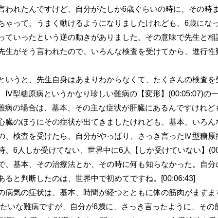
言われたんですけど、自分がたしか6歳ぐらいの時に、その時
ちゃって、うまく動けるようになりましたけれども、6歳にな
っていったという逆の動きがありました。その意味で先生と相
先生がそう言われたので、いろんな検査を受けてから、進行性
いうと、先生自身はあまりわからなくて、たくさんの検査を
IV型糖原病というかなり珍しい難病の【変形】(00:05:07)
う難病の場合は、基本、その主な症状が肝臓にあるんですけれど
心臓のほうにその症状が出てきましたけれども、基本、いろん
、検査を受けたら、自分がやっぱり、さっき言ったⅣ型糖原病の【変
、6人しか受けてない、世界中に6人【しか受けていない】(00:0
で、基本、その治療法とか、その時に何も知らなかった。自分
と判断したのは、世界中で初めてですね。[00:06:43]
病気の症状は、基本、時間が経つとともに体の筋肉がますます
みたいな難病ですが、自分が6歳に、さっき言ったように、その