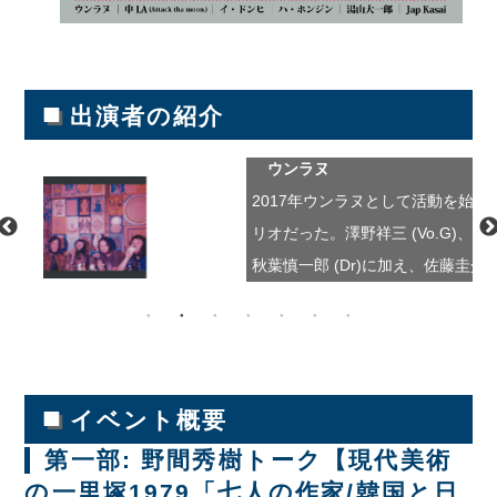
■
出演者の紹介
ウンラヌ
2017年ウンラヌとして活動を始め
リオだった。澤野祥三 (Vo.G)、柏木
秋葉慎一郎 (Dr)に加え、佐藤圭介 (S
加し4人となる。ファズギターにヘ
ポップセンスを感じるリズムセク
シンセによるサイケデリックなサ
関西を中心にライブを重ねる。2019
■
イベント概要
主制作のライブ盤発売。2020年1
第一部: 野間秀樹トーク【現代美術
カセットよりファーストアルバム
の一里塚1979「七人の作家/韓国と日