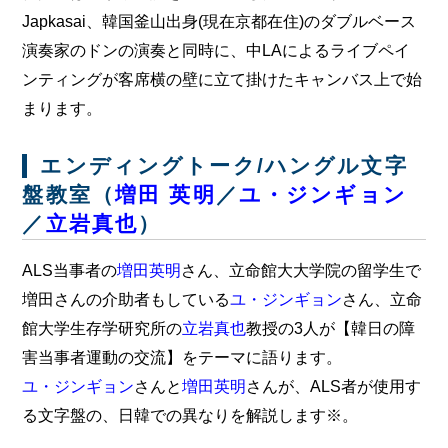
Japkasai、韓国釜山出身(現在京都在住)のダブルベース
演奏家のドンの演奏と同時に、中LAによるライブペイ
ンティングが客席横の壁に立て掛けたキャンバス上で始
まります。
エンディングトーク/ハングル文字
盤教室（
増田 英明
／
ユ・ジンギョン
／
立岩真也
）
ALS当事者の
増田英明
さん、立命館大大学院の留学生で
増田さんの介助者もしている
ユ・ジンギョン
さん、立命
館大学生存学研究所の
立岩真也
教授の3人が【韓日の障
害当事者運動の交流】をテーマに語ります。
ユ・ジンギョン
さんと
増田英明
さんが、ALS者が使用す
る文字盤の、日韓での異なりを解説します※。