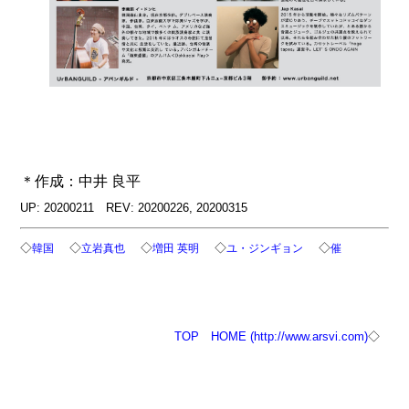
＊作成：中井 良平
UP: 20200211 REV: 20200226, 20200315
◇
◇
◇
◇
◇
韓国
立岩真也
増田 英明
ユ・ジンギョン
催
TOP
HOME (http://www.arsvi.com)
◇