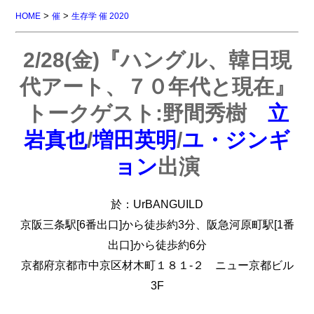
>
>
HOME
催
生存学 催 2020
2/28(金)『ハングル、韓日現
代アート、７０年代と現在』
トークゲスト:野間秀樹
立
岩真也
/
増田英明
/
ユ・ジンギ
ョン
出演
於：UrBANGUILD
京阪三条駅[6番出口]から徒歩約3分、阪急河原町駅[1番
出口]から徒歩約6分
京都府京都市中京区材木町１８１-２ ニュー京都ビル
3F