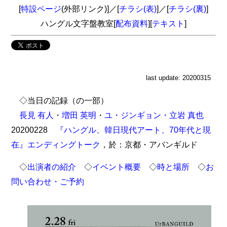
[
特設ページ
(外部リンク)]／[
チラシ(表)
]／[
チラシ(裏)
]
ハングル文字盤教室[
配布資料
][
テキスト
]
last update: 20200315
◇当日の記録（の一部）
長見 有人
・
増田 英明
・
ユ・ジンギョン・
立岩 真也
20200228
『ハングル、韓日現代アート、70年代と現
在』エンディングトーク
，於：京都・アバンギルド
◇
出演者の紹介
◇
イベント概要
◇
時と場所
◇
お
問い合わせ・ご予約