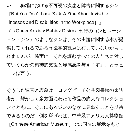
い――職場における不可視の疾患と障害に関するジン
［But You Don’t Look Sick: A Zine About Invisible
Illnesses and Disabilities in the Workplace］』
（〈Queer Anxiety Babiez Distro〉刊行のコンピレーシ
ョン・ジン）のようなジンは、その主題に関する本が提
供してくれるであろう医学的観点は有していないかもし
れませんが、確実に、それを読むすべての人たちに対し
ていくらかの精神的支援と帰属感を与えます」、とラビ
ーフは言う。
そうした連帯と表象は、ロングビーチ公共図書館の来訪
者が、輝かしく多方面にわたる作品の膨大なコレクショ
ンとともに、そこにあるジンのなかに見出すことを期待
できるものだ。例を挙げれば、中華系アメリカ人博物館
［Chinese American Museum］での同名の展示をもと