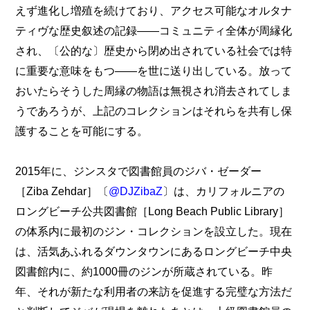
えず進化し増殖を続けており、アクセス可能なオルタナ
ティヴな歴史叙述の記録――コミュニティ全体が周縁化
され、〔公的な〕歴史から閉め出されている社会では特
に重要な意味をもつ――を世に送り出している。放って
おいたらそうした周縁の物語は無視され消去されてしま
うであろうが、上記のコレクションはそれらを共有し保
護することを可能にする。
2015年に、ジンスタで図書館員のジバ・ゼーダー
［Ziba Zehdar］〔
@DJZibaZ
〕は、カリフォルニアの
ロングビーチ公共図書館［Long Beach Public Library］
の体系内に最初のジン・コレクションを設立した。現在
は、活気あふれるダウンタウンにあるロングビーチ中央
図書館内に、約1000冊のジンが所蔵されている。昨
年、それが新たな利用者の来訪を促進する完璧な方法だ