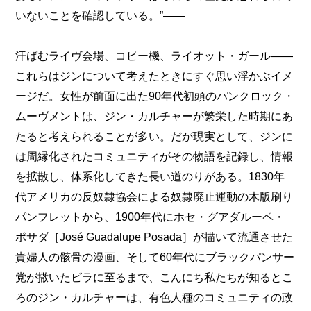
いないことを確認している。”――
汗ばむライヴ会場、コピー機、ライオット・ガール――
これらはジンについて考えたときにすぐ思い浮かぶイメ
ージだ。女性が前面に出た90年代初頭のパンクロック・
ムーヴメントは、ジン・カルチャーが繁栄した時期にあ
たると考えられることが多い。だが現実として、ジンに
は周縁化されたコミュニティがその物語を記録し、情報
を拡散し、体系化してきた長い道のりがある。1830年
代アメリカの反奴隷協会による奴隷廃止運動の木版刷り
パンフレットから、1900年代にホセ・グアダルーペ・
ポサダ［José Guadalupe Posada］が描いて流通させた
貴婦人の骸骨の漫画、そして60年代にブラックパンサー
党が撒いたビラに至るまで、こんにち私たちが知るとこ
ろのジン・カルチャーは、有色人種のコミュニティの政