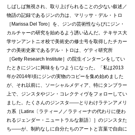
しばしば無視され、取り上げられることの少ない叙述／
物語の記録であるジンの力は、マリッサ・デル・トロ
［Marissa Del Toro］を、ジンの芸術性ならびにジン・
カルチャーの研究を始めるよう誘い込んだ。テキサス大
学サンアントニオ校で美術史の修士号を取得したチカー
ナの美術史家であるデル・トロは、ゲティ研究所
［Getty Research Institute］の院生インターンをしてい
たときにジンに興味をもつようになった。「私は2013
年か2014年頃にジンの実物のコピーを集め始めました
が、それ以前に、ソーシャルメディア、特にタンブラー
上で、ジンスタやジン・コレクティヴをフォローしてい
ました。たくさんのジンスタ――とりわけラテンアメリ
カ系［Latinx〔ラティーノ／ラティーナの代わりに使わ
れるジェンダー・ニュートラルな新語〕］のジンスタた
ち――が、制約なしに自分たちのアートと言葉で自由に