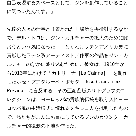
自己表現するスペースとして、ジンを創作していること
に気づいたんです。」
先達の人々の仕事と〔置かれた〕場所を再検討するなか
で、デル・トロは、ジン・カルチャーの拡大のために闘
おうという気になった――とりわけラテンアメリカ史に
貢献したラテン系アーティスト／作家の作品をジン・カ
ルチャーのなかに盛り込むために。彼女は、1910年か
ら1913年にかけて「カトリーナ［La Catrina］」を制作
したホセ・グアダルーペ・ポサダ［José Guadalupe
Posada］に言及する。その亜鉛凸版のリトグラフのコ
レクションは、ヨーロッパの貴族的伝統を取り入れヨー
ロッパ風の生活様式に憧れるメキシコ人を批判したもの
で、私たちがこんにち目にしているジンのカウンターカ
ルチャー的役割の下地を作った。