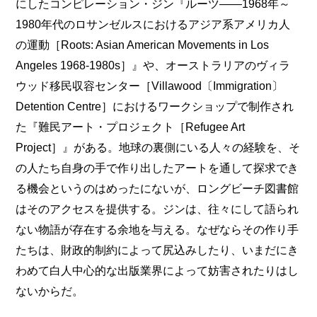
にしたコンピレーション・ジン『ルーツ――1968年～
1980年代のロサンゼルスにおけるアジア系アメリカ人
の運動［Roots: Asian American Movements in Los
Angeles 1968-1980s］』や、オーストラリアのヴィラ
ウッド移民収容センター［Villawood〔Immigration〕
Detention Centre］におけるワークショップで制作され
た『難民アート・プロジェクト［Refugee Art
Project］』がある。地球の裏側にいる人々の経験を、そ
の人たち自身の手で作り出したアートを通して探求でき
る機会というのはめったにないが、ロングビーチ図書館
はそのアクセスを提供する。ジンは、往々にして語られ
ない物語が存在する余地を与える。なぜならその作り手
たちは、財政的制約によって尻込みしたり、いまだにき
わめて白人中心的な出版業界によって妨害されたりはし
ないからだ。