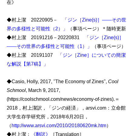
在》
◆村上潔 20220905－
「ジン［Zine(s)］――その世
界の多様性と可能性（2）」
（事項ページ）＊随時更新
◆村上潔 20191216－20220831
「ジン［Zine(s)］
――その世界の多様性と可能性（1）」
（事項ページ）
◆村上潔 20191107
「ジン［Zine］についての簡潔
な解説【第7稿】」
◆Casio, Holly, 2017, "The Economy of Zines",
Cool
Schmool
, March 9, 2017,
(https://coolschmool.com/news/economy-of-zines).＝
2018，村上潔訳，「ジンの経済」，arsvi.com：立命館
大学生存学研究所，2018年6月20日，
（
http://www.arsvi.com/2010/20180620mk.htm
）
◆村上潔：
《翻訳》
［Translation］