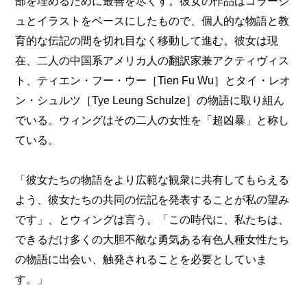
部を埋めるために最善を尽くす。彼女の作品はコラージ
ュとイラストをベースにしたもので、個人的な物語と教
育的な伝記の間を切れ目なく移動して進む。彼女は現
在、二人の中国系アメリカ人の翻訳家兼アクティヴィス
ト、ティエン・フー・ウー［Tien Fu Wu］とタイ・レオ
ン・シュルツ［Tye Leung Schulze］の物語に取り組ん
でいる。ウィングはその二人の女性を「超凶暴」と称し
ている。
「彼女たちの物語をより広範な観衆に共有してもらえる
よう、彼女たちの共同の伝記を発表することが私の望み
です」、とウィングは言う。「この時代に、私たちは、
できるだけ多くの大胆不敵な勇気ある有色人種女性たち
の物語に出会い、触発されることを必要としていま
す。」