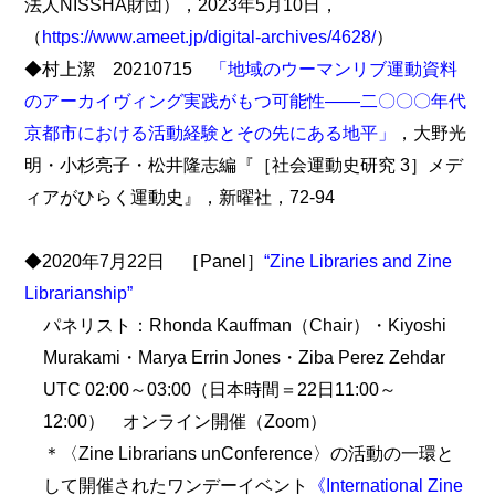
法人NISSHA財団），2023年5月10日，
（
https://www.ameet.jp/digital-archives/4628/
）
◆村上潔 20210715
「地域のウーマンリブ運動資料
のアーカイヴィング実践がもつ可能性――二〇〇〇年代
京都市における活動経験とその先にある地平」
，大野光
明・小杉亮子・松井隆志編『［社会運動史研究 3］メデ
ィアがひらく運動史』，新曜社，72-94
◆2020年7月22日 ［Panel］
“Zine Libraries and Zine
Librarianship”
パネリスト：Rhonda Kauffman（Chair）・Kiyoshi
Murakami・Marya Errin Jones・Ziba Perez Zehdar
UTC 02:00～03:00（日本時間＝22日11:00～
12:00） オンライン開催（Zoom）
＊〈Zine Librarians unConference〉の活動の一環と
して開催されたワンデーイベント
《International Zine