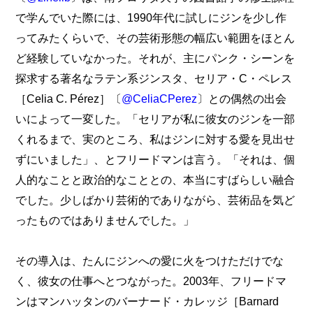
で学んでいた際には、1990年代に試しにジンを少し作
ってみたくらいで、その芸術形態の幅広い範囲をほとん
ど経験していなかった。それが、主にパンク・シーンを
探求する著名なラテン系ジンスタ、セリア・C・ペレス
［Celia C. Pérez］〔
@CeliaCPerez
〕との偶然の出会
いによって一変した。「セリアが私に彼女のジンを一部
くれるまで、実のところ、私はジンに対する愛を見出せ
ずにいました」、とフリードマンは言う。「それは、個
人的なことと政治的なこととの、本当にすばらしい融合
でした。少しばかり芸術的でありながら、芸術品を気ど
ったものではありませんでした。」
その導入は、たんにジンへの愛に火をつけただけでな
く、彼女の仕事へとつながった。2003年、フリードマ
ンはマンハッタンのバーナード・カレッジ［Barnard