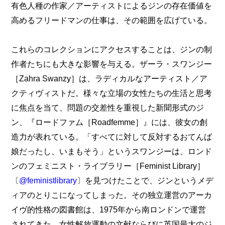
有色人種の作家／アーティストによるジンの存在価値を
高めるフリードマンの仕事は、その範囲を広げている。
これらのコレクションにアクセスすることは、ジンの制
作者たちにも大きな影響を与える。ザーラ・スワンジー
［Zahra Swanzy］は、ラディカルなアーティスト／ア
クティヴィストだ。様々な立場の女性たちの生活と思考
に焦点を当て、問題の交差性を重視した新聞形式のジ
ン、『ロードファム［Roadfemme］』には、彼女の創
造力が表れている。「すべてに対して反対するおてんば
娘だったし、いまもそう」というスワンジーは、ロンド
ンのフェミニスト・ライブラリー［Feminist Library］
〔
@feministlibrary
〕を見つけたことで、ジンというメデ
ィアのとりこになってしまった。その独立運営のアーカ
イヴ的性格の図書館は、1975年から南ロンドンで運営
されてきた。女性解放運動の文献ならびに英国最大のジ