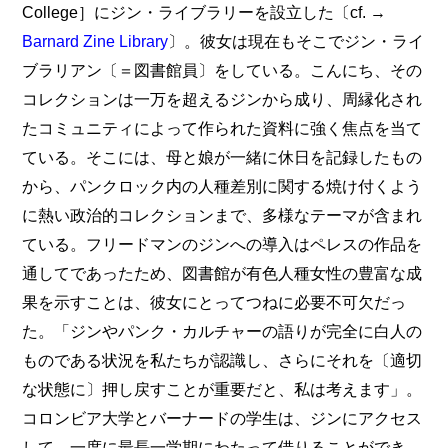
College］にジン・ライブラリーを設立した〔cf. →
Barnard Zine Library
〕。彼女は現在もそこでジン・ライ
ブラリアン〔＝図書館員〕をしている。こんにち、その
コレクションは一万を超えるジンから成り、周縁化され
たコミュニティによって作られた資料に強く焦点を当て
ている。そこには、母と娘が一緒に休日を記録したもの
から、パンクロック内の人種差別に関する焼け付くよう
に熱い政治的コレクションまで、多様なテーマが含まれ
ている。フリードマンのジンへの導入はペレスの作品を
通してであったため、図書館が有色人種女性の豊富な成
果を示すことは、彼女にとってつねに必要不可欠だっ
た。「ジンやパンク・カルチャーの語りが完全に白人の
ものである状況を私たちが認識し、さらにそれを〔適切
な状態に〕押し戻すことが重要だと、私は考えます」。
コロンビア大学とバーナードの学生は、ジンにアクセス
して、一度に最長一学期にわたって借りることができ