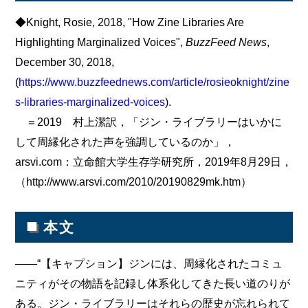
◆Knight, Rosie, 2018, "How Zine Libraries Are
Highlighting Marginalized Voices",
BuzzFeed News
,
December 30, 2018,
(
https://www.buzzfeednews.com/article/rosieoknight/zine
s-libraries-marginalized-voices
).
＝2019 村上潔訳，「ジン・ライブラリーはいかに
して周縁化された声を強調しているのか」，
arsvi.com：立命館大学生存学研究所，2019年8月29日，
（http://www.arsvi.com/2010/20190829mk.htm）
■
本文
――“【キャプション】ジンには、周縁化されたコミュ
ニティがその物語を記録し体系化してきた長い道のりが
ある。ジン・ライブラリーはそれらの歴史が忘れられて