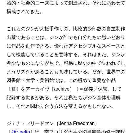
治的・社会的ニーズによって創造され、それにあわせて
構成されてきた。
これらのジンが大抵手作りの、比較的少部数の自主制作
出版であることは、ジンが誰でも自分たちの思いどおり
に作品を創作できる、優れたアクセシブルなスペースと
して機能していることを意味する。それはまた、ジンが
希少なものになりがちで、容易に歴史の中で失われてし
まうリスクがあることも意味している。だが、世界中の
図書館・大学・美術館では、この極めて重要な作品
〔群〕をアーカイヴ［archive］〔＝保存／保管〕して
記録する動きがある。それは私たちがジン全体を理解
し、それと関わり合う方法を変えるかもしれない。
ジェナ・フリードマン［Jenna Freedman］
〔
@zinelib
〕は、南フロリダ大学の図書館学の修士課程