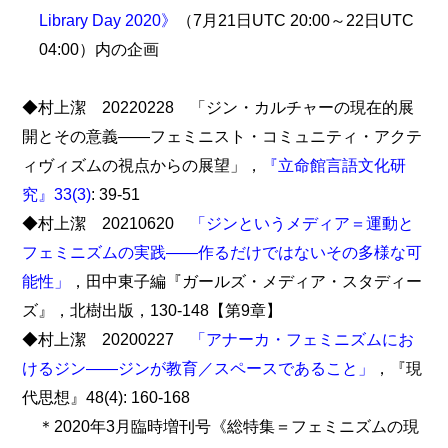
Library Day 2020》
（7月21日UTC 20:00～22日UTC
04:00）内の企画
◆村上潔 20220228 「ジン・カルチャーの現在的展
開とその意義――フェミニスト・コミュニティ・アクテ
ィヴィズムの視点からの展望」，
『立命館言語文化研
究』33(3)
: 39-51
◆村上潔 20210620
「ジンというメディア＝運動と
フェミニズムの実践――作るだけではないその多様な可
能性」
，田中東子編『ガールズ・メディア・スタディー
ズ』，北樹出版，130-148【第9章】
◆村上潔 20200227
「アナーカ・フェミニズムにお
けるジン――ジンが教育／スペースであること」
，『現
代思想』48(4): 160-168
＊2020年3月臨時増刊号《総特集＝フェミニズムの現