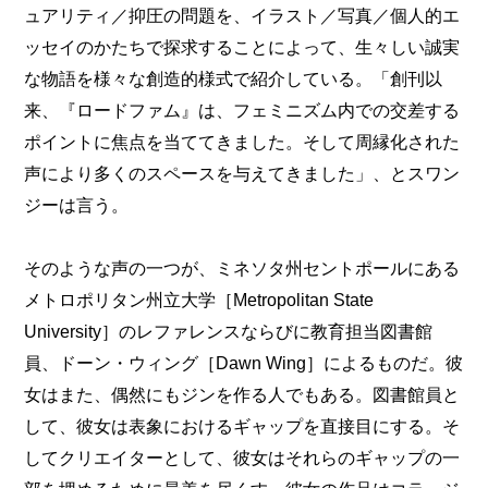
ュアリティ／抑圧の問題を、イラスト／写真／個人的エ
ッセイのかたちで探求することによって、生々しい誠実
な物語を様々な創造的様式で紹介している。「創刊以
来、『ロードファム』は、フェミニズム内での交差する
ポイントに焦点を当ててきました。そして周縁化された
声により多くのスペースを与えてきました」、とスワン
ジーは言う。
そのような声の一つが、ミネソタ州セントポールにある
メトロポリタン州立大学［Metropolitan State
University］のレファレンスならびに教育担当図書館
員、ドーン・ウィング［Dawn Wing］によるものだ。彼
女はまた、偶然にもジンを作る人でもある。図書館員と
して、彼女は表象におけるギャップを直接目にする。そ
してクリエイターとして、彼女はそれらのギャップの一