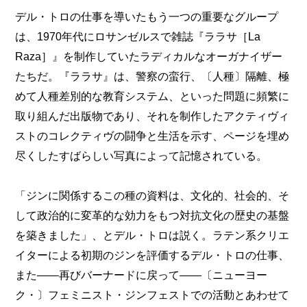
デル・トロの仕事を導いたもう一つの重要なグループ
は、1970年代にロサンゼルスで雑誌『ララサ［La
Raza］』を制作していたラディカルなオーガナイザー
たちだ。『ララサ』は、警察の蛮行、〔人種〕隔離、極
めて人種差別的な教育システム、といった問題に頻繁に
取り組んだ出版物であり、それを制作したアクティヴィ
ストのコレクティヴの闘争と生活を示す、ページを埋め
尽くしたすばらしい写真によって記憶されている。
「ジンに関係するこの種の資料は、文化的、社会的、そ
して政治的に変革的な効力をもつ対抗文化の歴史の基盤
を築きました」、とデル・トロは説く。ラテン系クリエ
イターによる初期のジンを評価するデル・トロの仕事、
また――再びバーナードに戻って――〔ニューヨー
ク・〕フェミニスト・ジンフェストでの活動とあわせて