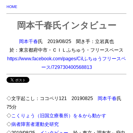
HOME
岡本千春氏インタビュー
岡本千春
氏 2019/08/25 聞き手：立岩真也
於：東京都府中市・ＣＩＬふちゅう・フリースペース
https://www.facebook.com/pages/Cilふちゅうフリースペ
ース/729730400568813
◇文字起こし：ココペリ121 20190825
岡本千春
氏
75分
◇
こくりょう（旧国立療養所）を＆から動かす
◇
病者障害者運動史研究
◇2019/08/25
インタビュー
於：東京・調布市～府中