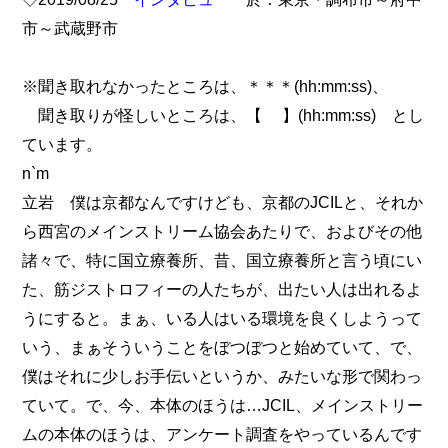
市～武蔵野市
※聞き取れなかったところは、＊＊＊(hh:mm:ss)、
聞き取りが怪しいところは、【 】(hh:mm:ss) とし
ています。
n`m
立岩 僕は京都なんですけども、京都のJCILと、それか
ら西宮のメインストリーム協会あたりで、およびその他
諸々で、特に国立療養所、昔、国立療養所と言う頃にい
た、筋ジストロフィーの人たちが、出たい人は出れるよ
うにすると。まぁ、いる人はいる環境を良くしようって
いう、まぁそういうことをぼつぼつと始めていて、で、
僕はそれに少しお手伝いというか、みたいな形で関わっ
ていて。で、今、本体のほうは…JCIL、メインストリー
ムの本体のほうは、アンケート調査をやっているんです