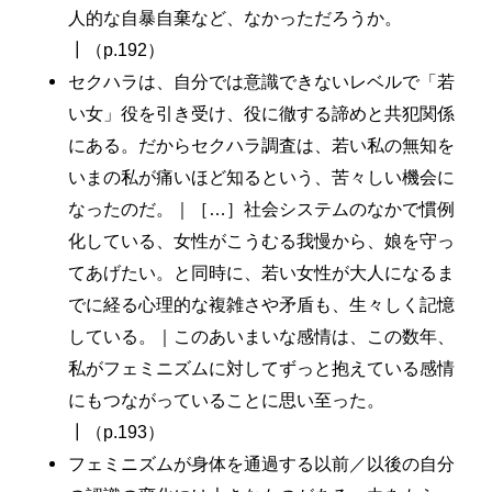
人的な自暴自棄など、なかっただろうか。
┃（p.192）
セクハラは、自分では意識できないレベルで「若
い女」役を引き受け、役に徹する諦めと共犯関係
にある。だからセクハラ調査は、若い私の無知を
いまの私が痛いほど知るという、苦々しい機会に
なったのだ。｜［…］社会システムのなかで慣例
化している、女性がこうむる我慢から、娘を守っ
てあげたい。と同時に、若い女性が大人になるま
でに経る心理的な複雑さや矛盾も、生々しく記憶
している。｜このあいまいな感情は、この数年、
私がフェミニズムに対してずっと抱えている感情
にもつながっていることに思い至った。
┃（p.193）
フェミニズムが身体を通過する以前／以後の自分