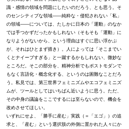
識・感情の領域を問題にしたいのだろう、とも思う。そ
のセンシティブな領域――純粋な・侵犯されない「私」
の領域――については、たしかに日本の「運動」のなか
では手つかずだったかもしれない（そもそも「運動」に
なりようがないから、という理由はすぐに思い浮かぶ
が、それはひとまず措き）。人によっては「そこまでい
くとナイーブすぎる」と一蹴するかもしれない、微妙な
ところだ。そこの部分を、精神分析でもポストモダンで
もなく言語化・概念化する、というのは困難なことだろ
う。私見では、第三世界フェミニズムやエコフェミニズ
ムが、ツールとしてはいちばん近いように思う。ただ、
その中身の議論をここでするには至らないので、機会を
改めさせてほしい。
いずれにせよ、「勝手に産む」実践（＝「エゴ」）の追
求と、「産む」という選択肢の外側に置かれた人々にか