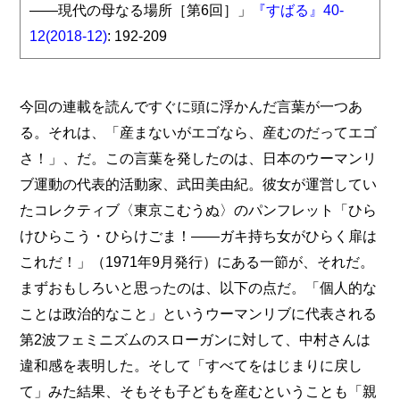
――現代の母なる場所［第6回］」
『すばる』40-
12(2018-12)
: 192-209
今回の連載を読んですぐに頭に浮かんだ言葉が一つあ
る。それは、「産まないがエゴなら、産むのだってエゴ
さ！」、だ。この言葉を発したのは、日本のウーマンリ
ブ運動の代表的活動家、武田美由紀。彼女が運営してい
たコレクティブ〈東京こむうぬ〉のパンフレット「ひら
けひらこう・ひらけごま！――ガキ持ち女がひらく扉は
これだ！」（1971年9月発行）にある一節が、それだ。
まずおもしろいと思ったのは、以下の点だ。「個人的な
ことは政治的なこと」というウーマンリブに代表される
第2波フェミニズムのスローガンに対して、中村さんは
違和感を表明した。そして「すべてをはじまりに戻し
て」みた結果、そもそも子どもを産むということも「親