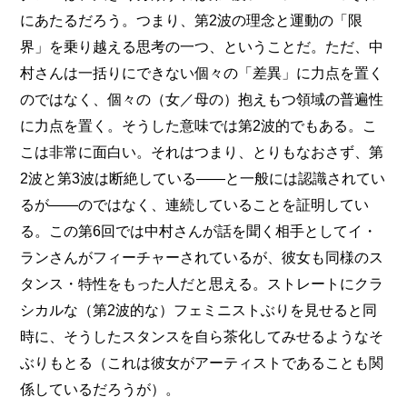
にあたるだろう。つまり、第2波の理念と運動の「限
界」を乗り越える思考の一つ、ということだ。ただ、中
村さんは一括りにできない個々の「差異」に力点を置く
のではなく、個々の（女／母の）抱えもつ領域の普遍性
に力点を置く。そうした意味では第2波的でもある。こ
こは非常に面白い。それはつまり、とりもなおさず、第
2波と第3波は断絶している――と一般には認識されてい
るが――のではなく、連続していることを証明してい
る。この第6回では中村さんが話を聞く相手としてイ・
ランさんがフィーチャーされているが、彼女も同様のス
タンス・特性をもった人だと思える。ストレートにクラ
シカルな（第2波的な）フェミニストぶりを見せると同
時に、そうしたスタンスを自ら茶化してみせるようなそ
ぶりもとる（これは彼女がアーティストであることも関
係しているだろうが）。