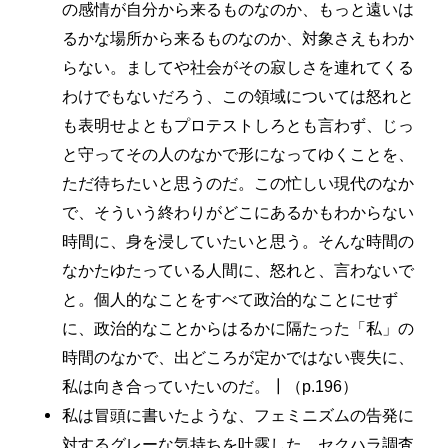
の感情が自分から来るものなのか、もっと遠いは
るかな場所から来るものなのか、対象さえもわか
らない。ましてや社会がその寂しさを連れてくる
わけでもないだろう、この領域については怒れと
も表明せよともプロテストしろとも言わず、じっ
と守ってその人のなかで形になってゆくことを、
ただ待ちたいと思うのだ。この忙しい現代のなか
で、そういう終わりがどこにあるかもわからない
時間に、身を浸していたいと思う。そんな時間の
なかたゆたっている人間に、怒れと、言わないで
と。個人的なことをすべて政治的なことにせず
に、政治的なことからはるかに隔たった「私」の
時間のなかで、出どころが定かではない喪失に、
私は向き合っていたいのだ。┃（p.196）
私は冒頭に書いたような、フェミニズムの告発に
対するグレーな気持ちを吐露した。セクハラ調査