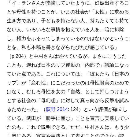
「イ・ランさんが指摘していたように、妊娠出産するこ
とや母性を持つことが、いまの社会が「女性」に求める
生き方であり、子どもを持たない人、持ちたくても持て
ない人、いろいろな事情を抱えている人を、暗に排除
し、権力をふるってしまっているのではないかというこ
とを、私も本稿を書きながらたびたび感じている」
（p.204）と中村さんは述べているが、まさにこうした
ことも、遡れば日本のリブ運動の「内部で」議論になっ
ていた点である。これについては、「彼女たち〔日本の
リブ〕が「産む性」にこだわったのは母性賛美のためで
はなく、むしろ母性を女の「自然」として押しつけよう
とする社会の「母幻想」に対して真っ向から反撃を試み
るためだった」（
荻野 2014
: 124）という評価が確立し
ている。武田が「勝手に産む」ことを宣言し実践してい
たのも、これで説明できる。ただ、中村さんは、もう少
し奥にある、宣言や実践として表すことのできない認