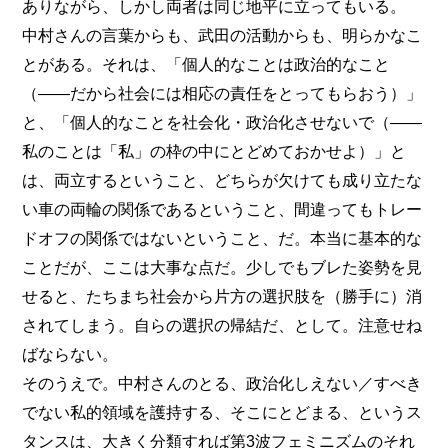
ありながら、しかし両者は同じ地平に立ってもいる。
中村さんの言葉からも、武田の活動からも、明らかなこ
とがある。それは、「個人的なことは政治的なこと
（――だから社会には相応の責任をとってもらおう）」
と、「個人的なことを社会化・政治化させないで（――
私のことは「私」の枠の中にとどめておかせよ）」と
は、両立するということ、どちらが欠けても成り立たな
い車の両輪の関係であるということ、間違ってもトレー
ドオフの関係ではないということ、だ。本当に基本的な
ことだが、ここは大事な点だ。少しでもブレた姿勢を見
せると、たちまち社会から片方の選択肢を（勝手に）消
されてしまう。自らの選択の帰結だ、として。注意せね
ばならない。
そのうえで。中村さんのとる、政治化しえない／すべき
でない私的領域を護持する、そこにとどまる、というス
タンスは、大きく分類すれば第3波フェミニズムのそれ