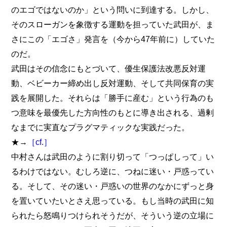
のエゴではないのか」という問いに到達する。しかし、
そのスローガンを象徴する運動を担っていた武田が、ま
さにこの「エゴさ」発言を（今から47年前に）していた
のだ。
武田はその信念にもとづいて、優生保護法改悪反対運
動、ベビーカー締め出し反対運動、そして共同保育の実
践を展開した。それらは「勝手に産む」という行為のも
つ意味を最優先した方向性のもとに導き出される、過剰
なまでに実直なプラグマティックな実践だった。
★→
［cf.］
中村さんは武田のように割り切って「つっぱしって」い
るわけではない。むしろ逆に、つねに迷い・戸惑ってい
る。そして、その迷い・戸惑いの世界のなかにずっと身
を置いていたいとさえ思っている。もし当時の武田に知
られたら怒鳴りつけられそうだが、そういう逆の立場に