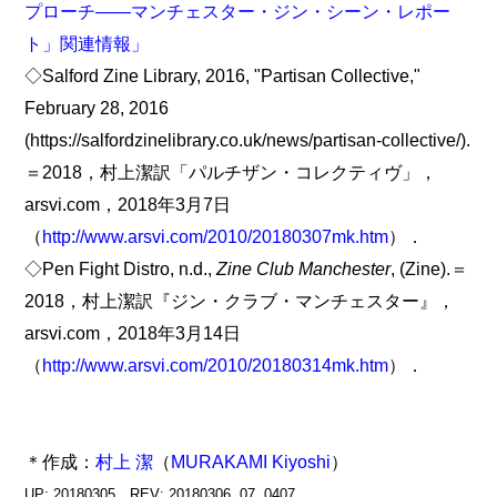
プローチ――マンチェスター・ジン・シーン・レポー
ト」関連情報」
◇Salford Zine Library, 2016, "Partisan Collective,"
February 28, 2016
(https://salfordzinelibrary.co.uk/news/partisan-collective/).
＝2018，村上潔訳「パルチザン・コレクティヴ」，
arsvi.com，2018年3月7日
（
http://www.arsvi.com/2010/20180307mk.htm
）．
◇Pen Fight Distro, n.d.,
Zine Club Manchester
, (Zine).＝
2018，村上潔訳『ジン・クラブ・マンチェスター』，
arsvi.com，2018年3月14日
（
http://www.arsvi.com/2010/20180314mk.htm
）．
＊作成：
村上 潔
（
MURAKAMI Kiyoshi
）
UP: 20180305 REV: 20180306, 07, 0407