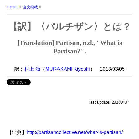
>
>
HOME
全文掲載
【訳】〈パルチザン〉とは？
[Translation] Partisan, n.d., "What is
Partisan?".
訳：
村上 潔
（
MURAKAMI Kiyoshi
） 2018/03/05
last update: 20180407
【出典】
http://partisancollective.net/what-is-partisan/