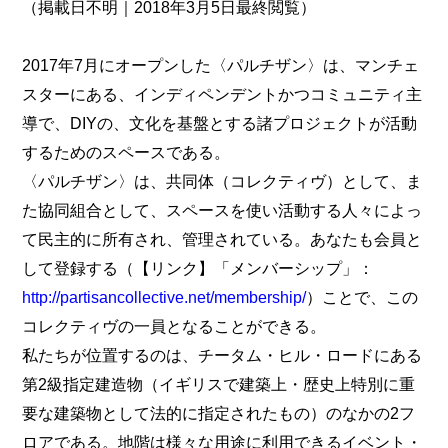
（掲載日不明｜2018年3月5日最終閲覧）
2017年7月にオープンした〈パルチザン〉は、マンチェ
スターにある、インディペンデントかつコミュニティ主
導で、DIYの、文化を基盤とする諸プロジェクトが活動
するためのスペースである。
〈パルチザン〉は、共同体（コレクティヴ）として、ま
た協同組合として、スペースを使い活動する人々によっ
て民主的に所有され、管理されている。あなたも会員と
して登録する（【リンク】「メンバーシップ」：
http://partisancollective.net/membership/
）ことで、この
コレクティヴの一員となることができる。
私たちが位置するのは、チータム・ヒル・ロードにある
第2級指定建造物（イギリスで建築上・歴史上特別に重
要な建築物として法的に指定されたもの）のなかの2フ
ロアである。地階は様々な用途に利用できるイベント・