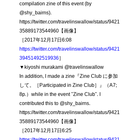
compilation zine of this event (by
@shy_bairns).
https://twitter.com/travelinswallow/status/9421
35889173544960【画像】
［2017年12月17日6:08
https://twitter.com/travelinswallow/status/9421
39451492519936
］
▼kiyoshi murakami @travelinswallow
In addition, I made a zine『Zine Club に参加
して。［Participated in Zine Club］』（A7;
8p.）while in the event "Zine Club". I
contributed this to @shy_bairns.
https://twitter.com/travelinswallow/status/9421
35889173544960【画像】
［2017年12月17日6:25
https://twitter.com/travelinswallow/status/9421