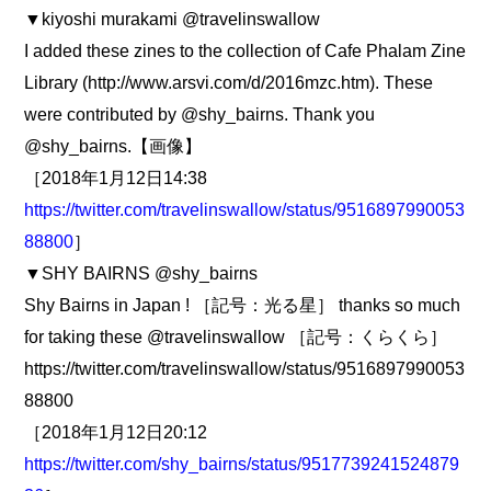
▼kiyoshi murakami @travelinswallow
I added these zines to the collection of Cafe Phalam Zine
Library (http://www.arsvi.com/d/2016mzc.htm). These
were contributed by @shy_bairns. Thank you
@shy_bairns.【画像】
［2018年1月12日14:38
https://twitter.com/travelinswallow/status/9516897990053
88800
］
▼SHY BAIRNS @shy_bairns
Shy Bairns in Japan ! ［記号：光る星］ thanks so much
for taking these @travelinswallow ［記号：くらくら］
https://twitter.com/travelinswallow/status/9516897990053
88800
［2018年1月12日20:12
https://twitter.com/shy_bairns/status/9517739241524879