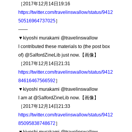
［2017年12月14日19:16
https://twitter.com/travelinswallow/status/9412
50516964737025
］
――
▼kiyoshi murakami @travelinswallow
I contributed these materials to (the post box
of) @SalfordZineLib just now.【画像】
［2017年12月14日21:31
https://twitter.com/travelinswallow/status/9412
84616467566592
］
▼kiyoshi murakami @travelinswallow
I am at @SalfordZineLib now.【画像】
［2017年12月14日21:33
https://twitter.com/travelinswallow/status/9412
85095838748672
］
▼kiyoshi murakami @travelinswallow