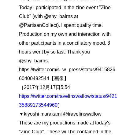
Today I participated in the zine event "Zine
Club" (with @shy_bairns at
@PartisanCollect). I spent quality time.
Production on my own and interaction with
other participants in a conciliatory mood. 3
hours went by so fast. Thank you
@shy_bairns.
https://twitter.com/s_w_press/status/9415826
60400492544【画像】
［2017年12月17日5:54
https://twitter.com/travelinswallow/status/9421
35889173544960
］
▼kiyoshi murakami @travelinswallow
These are my productions made at today's
"Zine Club". These will be contained in the