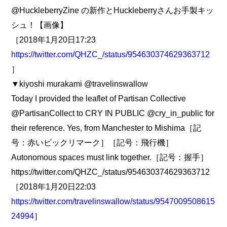
@HuckleberryZine の新作とHuckleberryさんお手製キッ
シュ！【画像】
［2018年1月20日17:23
https://twitter.com/QHZC_/status/954630374629363712
］
▼kiyoshi murakami @travelinswallow
Today I provided the leaflet of Partisan Collective
@PartisanCollect to CRY IN PUBLIC @cry_in_public for
their reference. Yes, from Manchester to Mishima［記
号：赤いビックリマーク］［記号：飛行機］
Autonomous spaces must link together.［記号：握手］
https://twitter.com/QHZC_/status/954630374629363712
［2018年1月20日22:03
https://twitter.com/travelinswallow/status/9547009508615
24994
］