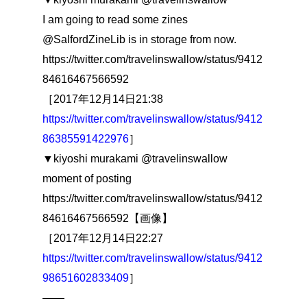
I am going to read some zines
@SalfordZineLib is in storage from now.
https://twitter.com/travelinswallow/status/9412
84616467566592
［2017年12月14日21:38
https://twitter.com/travelinswallow/status/9412
86385591422976
］
▼kiyoshi murakami @travelinswallow
moment of posting
https://twitter.com/travelinswallow/status/9412
84616467566592【画像】
［2017年12月14日22:27
https://twitter.com/travelinswallow/status/9412
98651602833409
］
――