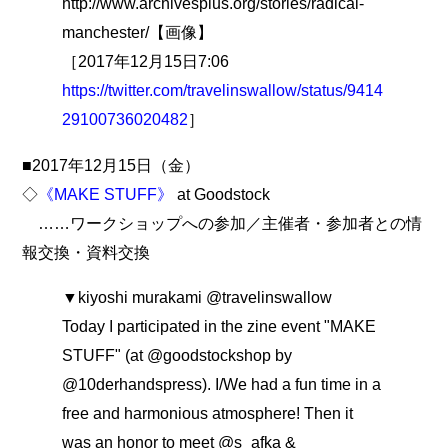
http://www.archivesplus.org/stories/radical-
manchester/【画像】
［2017年12月15日7:06
https://twitter.com/travelinswallow/status/9414
29100736020482
］
■2017年12月15日（金）
◇
《MAKE STUFF》
at Goodstock
……ワークショップへの参加／主催者・参加者との情
報交換・資料交換
▼kiyoshi murakami @travelinswallow
Today I participated in the zine event "MAKE
STUFF" (at @goodstockshop by
@10derhandspress). I/We had a fun time in a
free and harmonious atmosphere! Then it
was an honor to meet @s_afka &