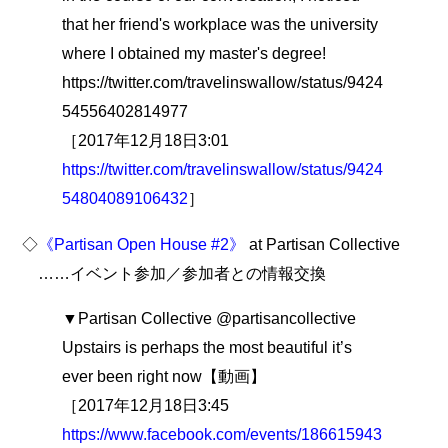
that her friend's workplace was the university
where I obtained my master's degree!
https://twitter.com/travelinswallow/status/9424
54556402814977
［2017年12月18日3:01
https://twitter.com/travelinswallow/status/9424
54804089106432
］
◇
《Partisan Open House #2》
at Partisan Collective
……イベント参加／参加者との情報交換
▼Partisan Collective @partisancollective
Upstairs is perhaps the most beautiful it’s
ever been right now【動画】
［2017年12月18日3:45
https://www.facebook.com/events/186615943