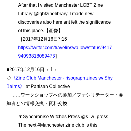
After that I visited Manchester LGBT Zine
Library @lgbtzinelibrary. I made new
discoveries also here ant felt the significance
of this place.【画像】
［2017年12月16日7:16
https://twitter.com/travelinswallow/status/9417
94093818089473
］
■2017年12月16日（土）
◇
《Zine Club Manchester - risograph zines w/ Shy
Bairns》
at Partisan Collective
……ワークショップへの参加／ファシリテーター・参
加者との情報交換・資料交換
▼Synchronise Witches Press @s_w_press
The next #Manchester zine club is this