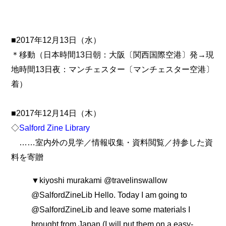
■2017年12月13日（水）
＊移動（日本時間13日朝：大阪〔関西国際空港〕発→現
地時間13日夜：マンチェスター〔マンチェスター空港〕
着）
■2017年12月14日（木）
◇
Salford Zine Library
……室内外の見学／情報収集・資料閲覧／持参した資
料を寄贈
▼kiyoshi murakami @travelinswallow
@SalfordZineLib Hello. Today I am going to
@SalfordZineLib and leave some materials I
brought from Japan (I will put them on a easy-