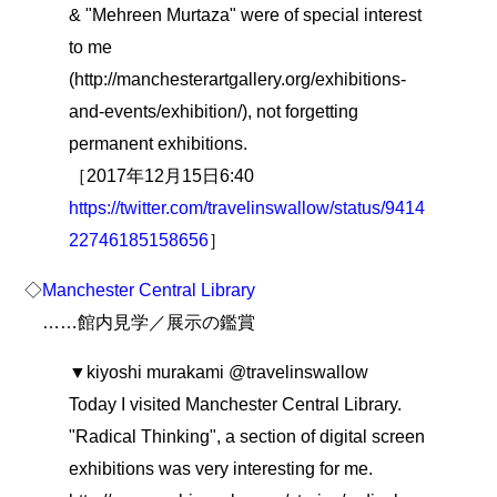
& "Mehreen Murtaza" were of special interest
to me
(http://manchesterartgallery.org/exhibitions-
and-events/exhibition/), not forgetting
permanent exhibitions.
［2017年12月15日6:40
https://twitter.com/travelinswallow/status/9414
22746185158656
］
◇
Manchester Central Library
……館内見学／展示の鑑賞
▼kiyoshi murakami @travelinswallow
Today I visited Manchester Central Library.
"Radical Thinking", a section of digital screen
exhibitions was very interesting for me.