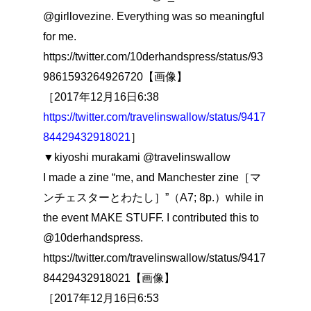
@girllovezine. Everything was so meaningful
for me.
https://twitter.com/10derhandspress/status/93
9861593264926720【画像】
［2017年12月16日6:38
https://twitter.com/travelinswallow/status/9417
84429432918021
］
▼kiyoshi murakami @travelinswallow
I made a zine “me, and Manchester zine［マ
ンチェスターとわたし］”（A7; 8p.）while in
the event MAKE STUFF. I contributed this to
@10derhandspress.
https://twitter.com/travelinswallow/status/9417
84429432918021【画像】
［2017年12月16日6:53