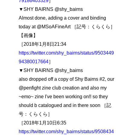
79186403329
］
▼SHY BAIRNS @shy_bairns
Almost done, adding a cover and binding
today at @MSoAFineArt ［記号：くらくら］
【画像】
［2018年1月8日21:34
https://twitter.com/shy_bairns/status/9503449
94380017664
］
▼SHY BAIRNS @shy_bairns
also dropped off a copy of Shy Bairns #2, our
@penfight zine club creation and also my
~emo~ zine I've been working on!! so they
should b catalogued and in there soon ［記
号：くらくら］
［2018年1月10日6:35
https://twitter.com/shy_bairns/status/9508434