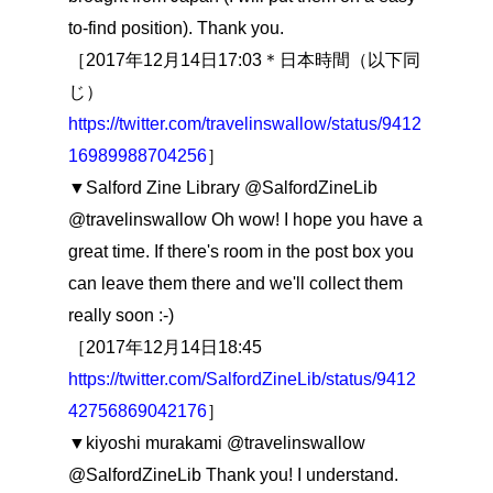
to-find position). Thank you.
［2017年12月14日17:03＊日本時間（以下同
じ）
https://twitter.com/travelinswallow/status/9412
16989988704256
］
▼Salford Zine Library @SalfordZineLib
@travelinswallow Oh wow! I hope you have a
great time. If there's room in the post box you
can leave them there and we'll collect them
really soon :-)
［2017年12月14日18:45
https://twitter.com/SalfordZineLib/status/9412
42756869042176
］
▼kiyoshi murakami @travelinswallow
@SalfordZineLib Thank you! I understand.