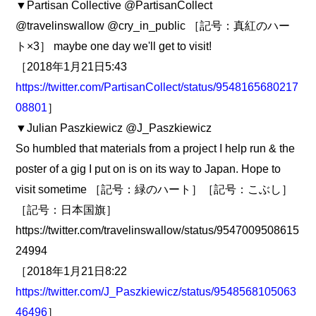
▼Partisan Collective @PartisanCollect
@travelinswallow @cry_in_public ［記号：真紅のハー
ト×3］ maybe one day we'll get to visit!
［2018年1月21日5:43
https://twitter.com/PartisanCollect/status/9548165680217
08801
］
▼Julian Paszkiewicz @J_Paszkiewicz
So humbled that materials from a project I help run & the
poster of a gig I put on is on its way to Japan. Hope to
visit sometime ［記号：緑のハート］［記号：こぶし］
［記号：日本国旗］
https://twitter.com/travelinswallow/status/9547009508615
24994
［2018年1月21日8:22
https://twitter.com/J_Paszkiewicz/status/9548568105063
46496
］