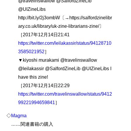
@travelinswallow @SalfordZineLib
@UIZineLibs
http://bit.ly/2j3ombW〔→https://salfordzinelibr
ary.co.uk/library/uk-zine-librarians-zine/〕
［2017年12月14日21:41
https://twitter.com/leilakassir/status/94128710
3585021952
］
▼kiyoshi murakami @travelinswallow
@leilakassir @SalfordZineLib @UIZineLibs I
have this zine!
［2017年12月14日22:29
https://twitter.com/travelinswallow/status/9412
99221994659841
］
◇
Magma
……関連書籍の購入