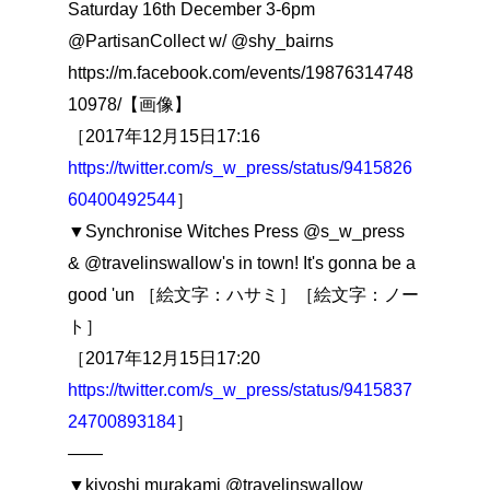
Saturday 16th December 3-6pm
@PartisanCollect w/ @shy_bairns
https://m.facebook.com/events/19876314748
10978/【画像】
［2017年12月15日17:16
https://twitter.com/s_w_press/status/9415826
60400492544
］
▼Synchronise Witches Press @s_w_press
& @travelinswallow's in town! It's gonna be a
good 'un ［絵文字：ハサミ］［絵文字：ノー
ト］
［2017年12月15日17:20
https://twitter.com/s_w_press/status/9415837
24700893184
］
――
▼kiyoshi murakami @travelinswallow