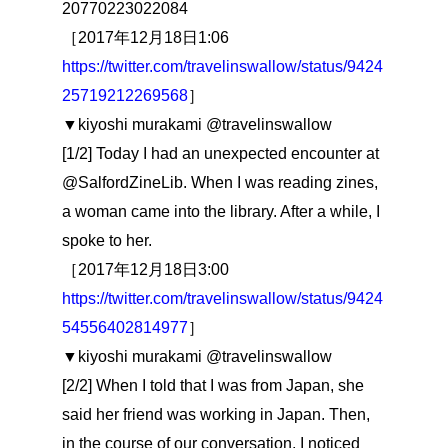
20770223022084
［2017年12月18日1:06
https://twitter.com/travelinswallow/status/9424
25719212269568
］
▼kiyoshi murakami @travelinswallow
[1/2] Today I had an unexpected encounter at
@SalfordZineLib. When I was reading zines,
a woman came into the library. After a while, I
spoke to her.
［2017年12月18日3:00
https://twitter.com/travelinswallow/status/9424
54556402814977
］
▼kiyoshi murakami @travelinswallow
[2/2] When I told that I was from Japan, she
said her friend was working in Japan. Then,
in the course of our conversation, I noticed