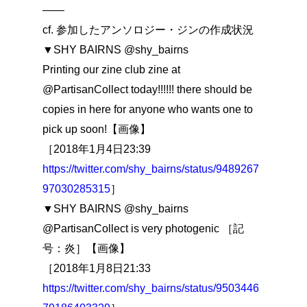
――
cf. 参加したアンソロジー・ジンの作成状況
▼SHY BAIRNS @shy_bairns
Printing our zine club zine at
@PartisanCollect today!!!!!! there should be
copies in here for anyone who wants one to
pick up soon!【画像】
［2018年1月4日23:39
https://twitter.com/shy_bairns/status/9489267
97030285315
］
▼SHY BAIRNS @shy_bairns
@PartisanCollect is very photogenic ［記
号：炎］【画像】
［2018年1月8日21:33
https://twitter.com/shy_bairns/status/9503446