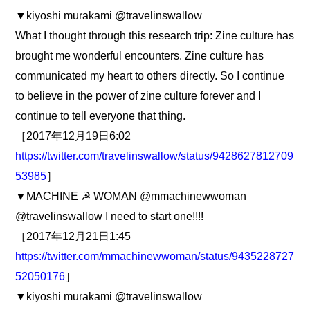
▼kiyoshi murakami @travelinswallow
What I thought through this research trip: Zine culture has
brought me wonderful encounters. Zine culture has
communicated my heart to others directly. So I continue
to believe in the power of zine culture forever and I
continue to tell everyone that thing.
［2017年12月19日6:02
https://twitter.com/travelinswallow/status/9428627812709
53985
］
▼MACHINE ☭ WOMAN @mmachinewwoman
@travelinswallow I need to start one!!!!
［2017年12月21日1:45
https://twitter.com/mmachinewwoman/status/9435228727
52050176
］
▼kiyoshi murakami @travelinswallow