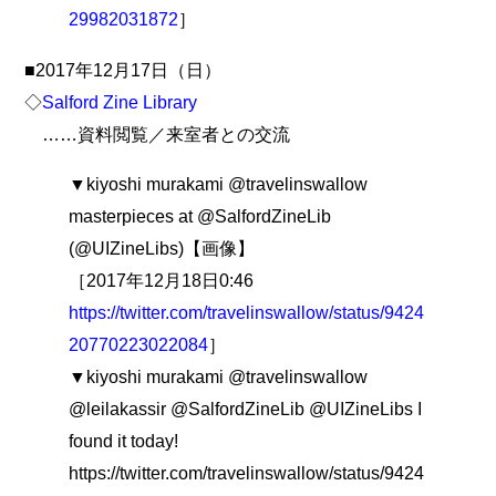
29982031872
］
■2017年12月17日（日）
◇
Salford Zine Library
……資料閲覧／来室者との交流
▼kiyoshi murakami @travelinswallow
masterpieces at @SalfordZineLib
(@UIZineLibs)【画像】
［2017年12月18日0:46
https://twitter.com/travelinswallow/status/9424
20770223022084
］
▼kiyoshi murakami @travelinswallow
@leilakassir @SalfordZineLib @UIZineLibs I
found it today!
https://twitter.com/travelinswallow/status/9424