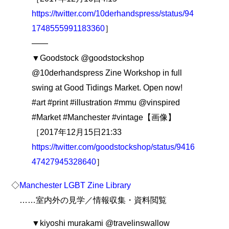
https://twitter.com/10derhandspress/status/94
1748555991183360
］
――
▼Goodstock @goodstockshop
@10derhandspress Zine Workshop in full
swing at Good Tidings Market. Open now!
#art #print #illustration #mmu @vinspired
#Market #Manchester #vintage【画像】
［2017年12月15日21:33
https://twitter.com/goodstockshop/status/9416
47427945328640
］
◇
Manchester LGBT Zine Library
……室内外の見学／情報収集・資料閲覧
▼kiyoshi murakami @travelinswallow