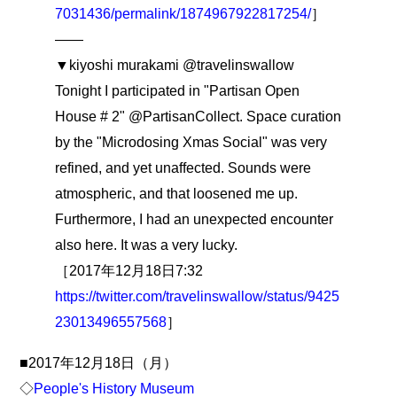
7031436/permalink/1874967922817254/
］
――
▼kiyoshi murakami @travelinswallow
Tonight I participated in "Partisan Open
House # 2" @PartisanCollect. Space curation
by the "Microdosing Xmas Social" was very
refined, and yet unaffected. Sounds were
atmospheric, and that loosened me up.
Furthermore, I had an unexpected encounter
also here. It was a very lucky.
［2017年12月18日7:32
https://twitter.com/travelinswallow/status/9425
23013496557568
］
■2017年12月18日（月）
◇
People's History Museum