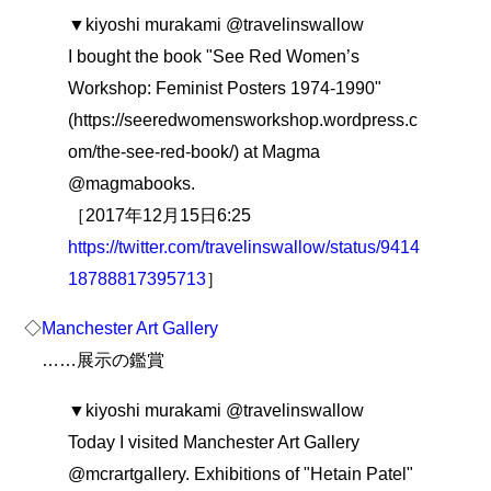
▼kiyoshi murakami @travelinswallow
I bought the book "See Red Women’s
Workshop: Feminist Posters 1974-1990"
(https://seeredwomensworkshop.wordpress.c
om/the-see-red-book/) at Magma
@magmabooks.
［2017年12月15日6:25
https://twitter.com/travelinswallow/status/9414
18788817395713
］
◇
Manchester Art Gallery
……展示の鑑賞
▼kiyoshi murakami @travelinswallow
Today I visited Manchester Art Gallery
@mcrartgallery. Exhibitions of "Hetain Patel"