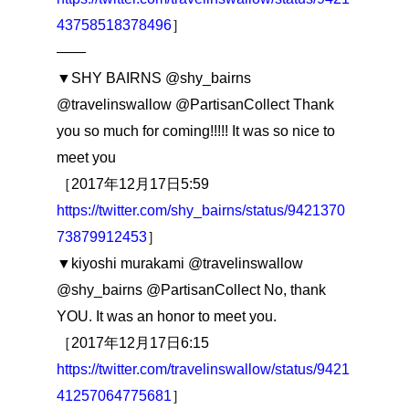
43758518378496
］
――
▼SHY BAIRNS @shy_bairns
@travelinswallow @PartisanCollect Thank
you so much for coming!!!!! It was so nice to
meet you
［2017年12月17日5:59
https://twitter.com/shy_bairns/status/9421370
73879912453
］
▼kiyoshi murakami @travelinswallow
@shy_bairns @PartisanCollect No, thank
YOU. It was an honor to meet you.
［2017年12月17日6:15
https://twitter.com/travelinswallow/status/9421
41257064775681
］