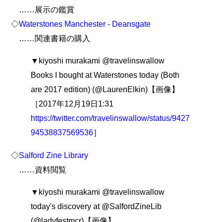
……展示の鑑賞
◇
Waterstones Manchester - Deansgate
……関連書籍の購入
▼kiyoshi murakami @travelinswallow
Books I bought at Waterstones today (Both
are 2017 edition) (@LaurenElkin)【画像】
［2017年12月19日1:31
https://twitter.com/travelinswallow/status/9427
94538837569536
］
◇
Salford Zine Library
……資料閲覧
▼kiyoshi murakami @travelinswallow
today's discovery at @SalfordZineLib
(@ladyfestmcr)【画像】