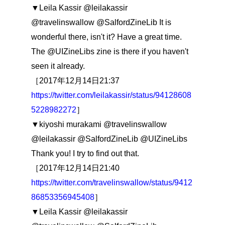
▼Leila Kassir @leilakassir
@travelinswallow @SalfordZineLib It is
wonderful there, isn't it? Have a great time.
The @UIZineLibs zine is there if you haven't
seen it already.
［2017年12月14日21:37
https://twitter.com/leilakassir/status/94128608
5228982272
］
▼kiyoshi murakami @travelinswallow
@leilakassir @SalfordZineLib @UIZineLibs
Thank you! I try to find out that.
［2017年12月14日21:40
https://twitter.com/travelinswallow/status/9412
86853356945408
］
▼Leila Kassir @leilakassir