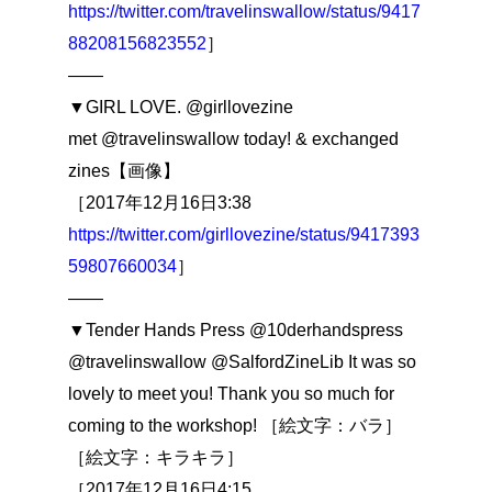
https://twitter.com/travelinswallow/status/9417
88208156823552
］
――
▼GIRL LOVE. @girllovezine
met @travelinswallow today! & exchanged
zines【画像】
［2017年12月16日3:38
https://twitter.com/girllovezine/status/9417393
59807660034
］
――
▼Tender Hands Press @10derhandspress
@travelinswallow @SalfordZineLib It was so
lovely to meet you! Thank you so much for
coming to the workshop! ［絵文字：バラ］
［絵文字：キラキラ］
［2017年12月16日4:15