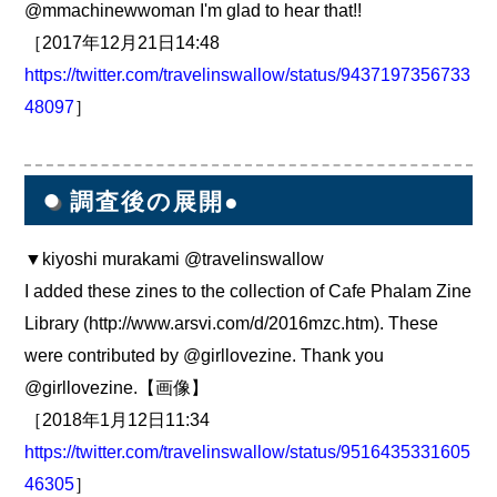
@mmachinewwoman I'm glad to hear that!!
［2017年12月21日14:48
https://twitter.com/travelinswallow/status/9437197356733
48097
］
●
調査後の展開●
▼kiyoshi murakami @travelinswallow
I added these zines to the collection of Cafe Phalam Zine
Library (http://www.arsvi.com/d/2016mzc.htm). These
were contributed by @girllovezine. Thank you
@girllovezine.【画像】
［2018年1月12日11:34
https://twitter.com/travelinswallow/status/9516435331605
46305
］