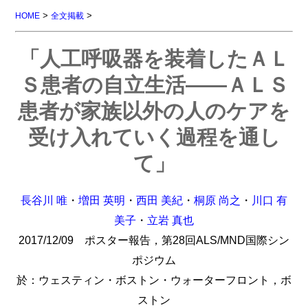
>
>
HOME
全文掲載
「人工呼吸器を装着したＡＬ
Ｓ患者の自立生活――ＡＬＳ
患者が家族以外の人のケアを
受け入れていく過程を通し
て」
長谷川 唯
・
増田 英明
・
西田 美紀
・
桐原 尚之
・
川口 有
美子
・
立岩 真也
2017/12/09 ポスター報告，第28回ALS/MND国際シン
ポジウム
於：ウェスティン・ボストン・ウォーターフロント，ボ
ストン