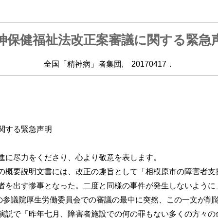
神保健福祉法改正案審議に関する緊急
全国「精神病」者集団, 20170417．
関する緊急声明
進に尽力をくださり、心より敬意を表します。
概要説明文書には、改正の趣旨として「相模原市の障害者支
者を出す惨事となった。二度と同様の事件が発生しないように
日の参議院厚生労働委員会での審議の最中に突然、この一文が削
説で「昨年七月、障害者施設での何の罪もない多くの方々の