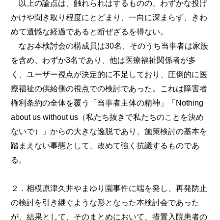
以上の論点は、触れられはするものの、わずかな投げ
かけや聞き取り程度にとどまり、一向に深まらず、きわ
めて遺憾な経過であると断ぜざるを得ない。
なお本検討会の構成員は30名、そのうち当事者は家族
を含め、わずか3名であり、他は医療福祉関係者が多
く、ユーザー視点が決定的に不足しており、圧倒的に医
療福祉の供給側の視点での検討であった。これは障害者
権利条約の全体を覆う「当事者主体の精神」「Nothing
about us without us（私たち抜きで私たちのことを決め
ないで）」からの大きな逸脱であり、施策検討の基本を
踏まえない事態として、改めて強く抗議するものであ
る。
２．相模原津久井やまゆり園事件に端を発し、再発防止
の検討を引き継ぐような形となった本検討会であった
が、結果として、そのまとめにおいて、措置入院患者の