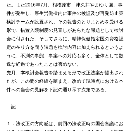
た。また2016年7月、相模原市「津久井やまゆり園」事
件が発生し、厚生労働省内に事件の検証及び再発防止策
検討チームが設置され、その報告のとりまとめを受ける
形で、措置入院制度の見直しがあらたな課題として検討
会に付された。そしてさらに、精神保健指定医の資格認
定の在り方を問う課題も検討内容に加えられるというよ
うに、不測の事態、事案への対応も多く、全体として散
逸な経過であったことは否めない。
先月、本検討会報告を踏まえる形で改正法案が提出され
たが、この間の経緯を踏まえ、改めて現時点における本
件への当会の見解を下記の通り示す次第である。
記
１．法改正の方向感は、前回の法改正時の国会審議にお