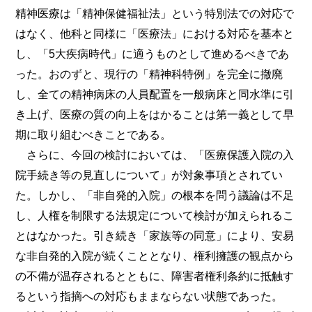
精神医療は「精神保健福祉法」という特別法での対応で
はなく、他科と同様に「医療法」における対応を基本と
し、「5大疾病時代」に適うものとして進めるべきであ
った。おのずと、現行の「精神科特例」を完全に撤廃
し、全ての精神病床の人員配置を一般病床と同水準に引
き上げ、医療の質の向上をはかることは第一義として早
期に取り組むべきことである。
さらに、今回の検討においては、「医療保護入院の入
院手続き等の見直しについて」が対象事項とされてい
た。しかし、「非自発的入院」の根本を問う議論は不足
し、人権を制限する法規定について検討が加えられるこ
とはなかった。引き続き「家族等の同意」により、安易
な非自発的入院が続くこととなり、権利擁護の観点から
の不備が温存されるとともに、障害者権利条約に抵触す
るという指摘への対応もままならない状態であった。