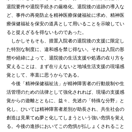
退院要件や退院手続きの厳格化、退院後の追跡の導入な
ど、事件の再発防止を精神医療保健福祉に求め、精神医
療保健福祉を保安の道具として用いることを示唆してい
ると捉えざるを得ないものであった。
しかしそもそも、措置入院者の退院後の支援に限定し
た特別な制度に、違和感を禁じ得ない。それは入院の形
態や経緯によって、退院後の生活支援や処遇の在り方を
変えることは、まず在りえないと地域生活支援の現場感
覚として、率直に思うからである。
今後「精神保健福祉法」が精神障害者の行動規制や生
活管理のための法律として強化されれば、現場の支援感
覚からの遊離とともに、益々、先述の「特殊な分野」と
化し、ひいては精神障害者差別が助長され、共生社会の
創造は見果てぬ夢と化してしまうという強い危惧を覚え
る。今後の進捗においてこの危惧が払しょくされること