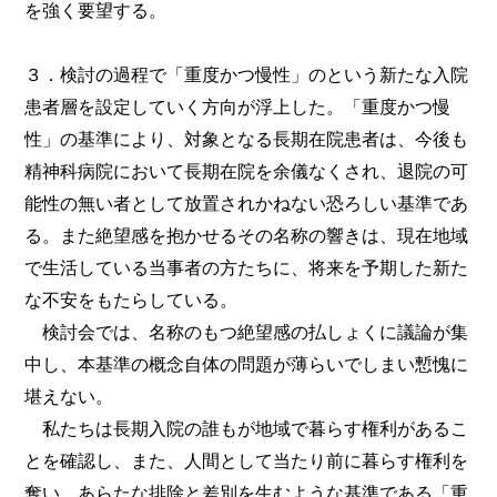
を強く要望する。
３．検討の過程で「重度かつ慢性」のという新たな入院
患者層を設定していく方向が浮上した。「重度かつ慢
性」の基準により、対象となる長期在院患者は、今後も
精神科病院において長期在院を余儀なくされ、退院の可
能性の無い者として放置されかねない恐ろしい基準であ
る。また絶望感を抱かせるその名称の響きは、現在地域
で生活している当事者の方たちに、将来を予期した新た
な不安をもたらしている。
検討会では、名称のもつ絶望感の払しょくに議論が集
中し、本基準の概念自体の問題が薄らいでしまい慙愧に
堪えない。
私たちは長期入院の誰もが地域で暮らす権利があるこ
とを確認し、また、人間として当たり前に暮らす権利を
奪い、あらたな排除と差別を生むような基準である「重