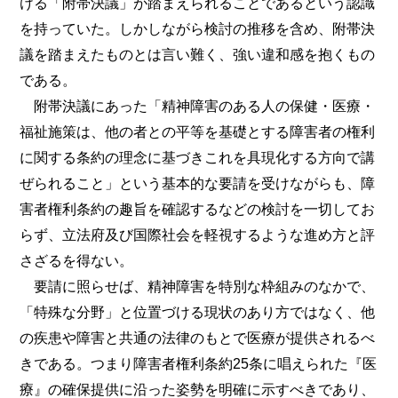
ける「附帯決議」が踏まえられることであるという認識
を持っていた。しかしながら検討の推移を含め、附帯決
議を踏まえたものとは言い難く、強い違和感を抱くもの
である。
附帯決議にあった「精神障害のある人の保健・医療・
福祉施策は、他の者との平等を基礎とする障害者の権利
に関する条約の理念に基づきこれを具現化する方向で講
ぜられること」という基本的な要請を受けながらも、障
害者権利条約の趣旨を確認するなどの検討を一切してお
らず、立法府及び国際社会を軽視するような進め方と評
さざるを得ない。
要請に照らせば、精神障害を特別な枠組みのなかで、
「特殊な分野」と位置づける現状のあり方ではなく、他
の疾患や障害と共通の法律のもとで医療が提供されるべ
きである。つまり障害者権利条約25条に唱えられた『医
療』の確保提供に沿った姿勢を明確に示すべきであり、