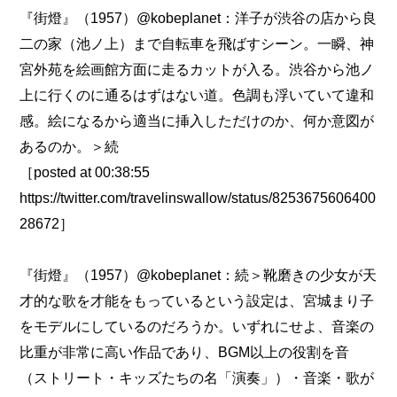
『街燈』（1957）@kobeplanet：洋子が渋谷の店から良
二の家（池ノ上）まで自転車を飛ばすシーン。一瞬、神
宮外苑を絵画館方面に走るカットが入る。渋谷から池ノ
上に行くのに通るはずはない道。色調も浮いていて違和
感。絵になるから適当に挿入しただけのか、何か意図が
あるのか。＞続
［posted at 00:38:55
https://twitter.com/travelinswallow/status/8253675606400
28672］
『街燈』（1957）@kobeplanet：続＞靴磨きの少女が天
才的な歌を才能をもっているという設定は、宮城まり子
をモデルにしているのだろうか。いずれにせよ、音楽の
比重が非常に高い作品であり、BGM以上の役割を音
（ストリート・キッズたちの名「演奏」）・音楽・歌が