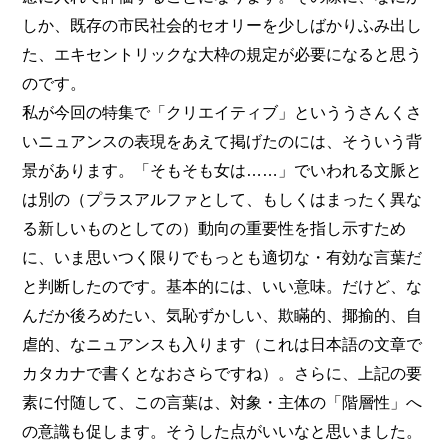
しか、既存の市民社会的セオリーを少しばかりふみ出し
た、エキセントリックな大枠の規定が必要になると思う
のです。
私が今回の特集で「クリエイティブ」といううさんくさ
いニュアンスの表現をあえて掲げたのには、そういう背
景があります。「そもそも女は……」でいわれる文脈と
は別の（プラスアルファとして、もしくはまったく異な
る新しいものとしての）動向の重要性を指し示すため
に、いま思いつく限りでもっとも適切な・有効な言葉だ
と判断したのです。基本的には、いい意味。だけど、な
んだか後ろめたい、気恥ずかしい、欺瞞的、揶揄的、自
虐的、なニュアンスも入ります（これは日本語の文章で
カタカナで書くとなおさらですね）。さらに、上記の要
素に付随して、この言葉は、対象・主体の「階層性」へ
の意識も促します。そうした点がいいなと思いました。