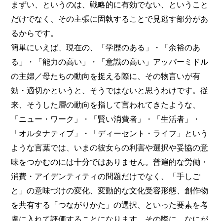
まずい、というのは、戦略的に有効でない、ということ
だけでなく、その主張に固執することで見逃す部分があ
るからです。
簡単にいえば、現在の、「学歴のある」・「余裕のあ
る」・「能力の高い」・「意識の高い」アッパーミドル
の主婦／母たちの動向を捉える際に、その物言いが有
効・適切かというと、そうではないと思うわけです。従
来、そうした層の動向を指して言われてきたような、
「ニュー・ワーク」・「賢い消費者」・「生活者」・
「オルタナティブ」・「ディーセント・ライフ」という
ような言葉では、いまの彼女らの利害や選択や妥協の意
味をつかむのには十分ではありません。普遍的な労働・
消費・アイデンティティの問題だけでなく、「手しご
と」の意味づけの変化、変動的な文化受容形態、創作物
を共有する「つながりかた」の選択、といった要素を考
慮に入れて評価することになります。その際に、なにが