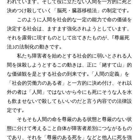
われています。そして役に立たない人間を一方的に死と
決めつけ殺していく「脳死・臓器移植法」の制定です｡
このように人間を社会的な一定の能力で命の価値を
決定する社会は、ますます強化されようとしています。
それを露骨に現すものとして出てきたものが、｢尊厳死
法｣の法制化の動きです｡
私たち障害者を始めとする社会的に弱いとされる人
間を抹殺しようとするこの動きは、正に「姥すて山」的
な価値観を是とする社会の到来です｡「人間の定義」を
「社会的労働力のある者」と一方的に決め付け、それ以
外の者は「人間」ではないから今にも死にそうな人を水
も飲ませないで殺してもいいのだと言う内容での法律設
定です｡
そもそも人間の命を尊厳のある状態と尊厳のない状
態に分けて考えること自体が障害者差別につながるもの
であり、それを「尊厳のある死を」などと他人に死を強