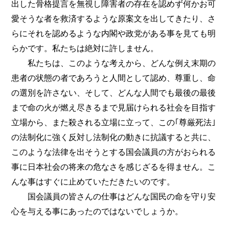
出した骨格提言を無視し障害者の存在を認めず何かお可
愛そうな者を救済するような原案文を出してきたり、さ
らにそれを認めるような内閣や政党がある事を見ても明
らかです。私たちは絶対に許しません。
私たちは、このような考えから、どんな例え末期の
患者の状態の者であろうと人間として認め、尊重し、命
の選別を許さない、そして、どんな人間でも最後の最後
まで命の火が燃え尽きるまで見届けられる社会を目指す
立場から、また殺される立場に立って、この｢尊厳死法｣
の法制化に強く反対し法制化の動きに抗議すると共に、
このような法律を出そうとする国会議員の方がおられる
事に日本社会の将来の危なさを感じざるを得ません。こ
んな事はすぐに止めていただきたいのです。
国会議員の皆さんの仕事はどんな国民の命を守り安
心を与える事にあったのではないでしょうか。