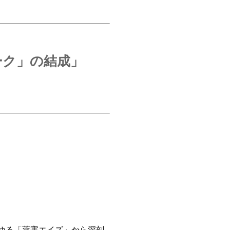
ーク」の結成」
ゆる「薬害エイズ」から深刻