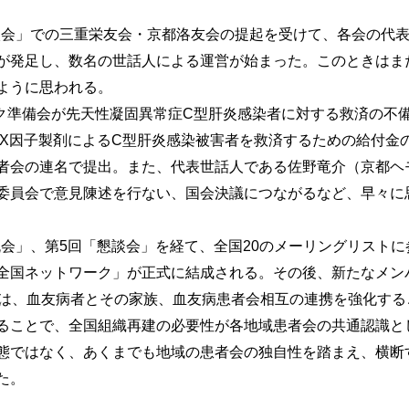
談会」での三重栄友会・京都洛友会の提起を受けて、各会の代
が発足し、数名の世話人による運営が始まった。このときはま
ように思われる。
ク準備会が先天性凝固異常症C型肝炎感染者に対する救済の不
IX因子製剤によるC型肝炎感染被害者を救済するための給付金
者会の連名で提出。また、代表世話人である佐野竜介（京都ヘ
委員会で意見陳述を行ない、国会決議につながるなど、早々に
流会」、第5回「懇談会」を経て、全国20のメーリングリスト
全国ネットワーク」が正式に結成される。その後、新たなメン
」は、血友病者とその家族、血友病患者会相互の連携を強化する
ることで、全国組織再建の必要性が各地域患者会の共通認識と
態ではなく、あくまでも地域の患者会の独自性を踏まえ、横断
た。