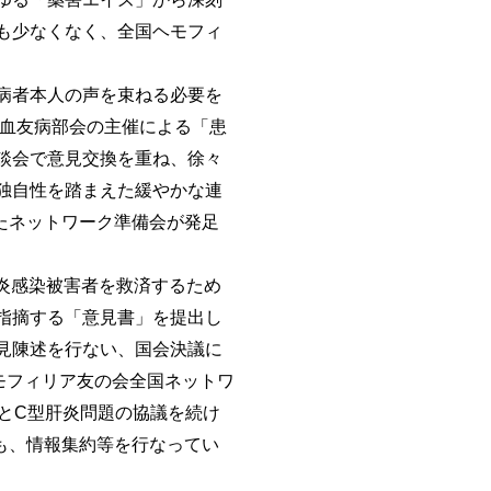
も少なくなく、全国ヘモフィ
病者本人の声を束ねる必要を
会血友病部会の主催による「患
談会で意見交換を重ね、徐々
独自性を踏まえた緩やかな連
たネットワーク準備会が発足
炎感染被害者を救済するため
指摘する「意見書」を提出し
見陳述を行ない、国会決議に
モフィリア友の会全国ネットワ
とC型肝炎問題の協議を続け
でも、情報集約等を行なってい