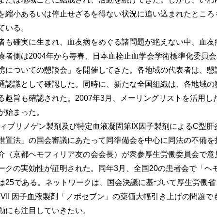
を縮小あるいは停止せざるを得ない状況に追い込まれたところ
ている。
も確実に生まれ、血友病をめぐる諸問題が絶えない中、血友
療者側は2004年から毎春、日本血栓止血学会学術標準化委員
携についての懇談会」を開催してきた。各地域の代表者は、懇
通認識として確認した。同時に、新たな全国組織は、各地域の
る趣旨も確認された。2007年3月、メーリングリストを活用し
が始まった。
ィブリノゲン製剤及び特定血液凝固第IX因子製剤によるC型肝
措置法」の国会審議にあたって同準備会を中心に同法の不備を
介（京都ヘモフィリア友の会会長）が衆参厚生労働委員会で意
ークの実効性が証明された。同年3月、全国20の患者会で「ヘ
は25である。ネットワークは、国会決議に基づいて厚生労働省
ら第VII 因子血液製剤「ノボセブン」の薬価大幅引き上げの問題
動にも注目していきたい。