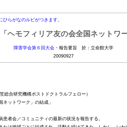
にひらがなのルビがつきます。
「「ヘモフィリア友の会全国ネットワ
障害学会第６回大会
・報告要旨 於：立命館大学
20090927
笠総合研究機構ポストドクトラルフェロー）
国ネットワーク」の結成」
患者会／コミュニティの最新の状況を報告する。
たは地域ごとに結成され、活動を続けてきた。しかし、いわ