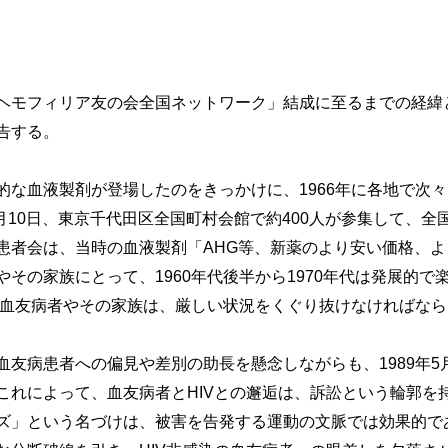
モフィリア友の会全国ネットワーク」結成に至るまでの経緯
告する。
血液製剤が登場したのをきっかけに、1966年に各地で次々
3月10日、東京千代田区全国町村会館で約400人が参集して、
患者会は、当時の血液製剤「AHG等、新薬のより安い価格、
その家族にとって、1960年代後半から1970年代は発展的
て、血友病者やその家族は、厳しい状況をくぐり抜けなければな
病患者への偏見や差別の助長を懸念しながらも、1989年5月
これによって、血友病者とHIVとの邂逅は、訴訟という輪郭を
ズ」という名づけは、被害を告発する運動の文脈では効果的で