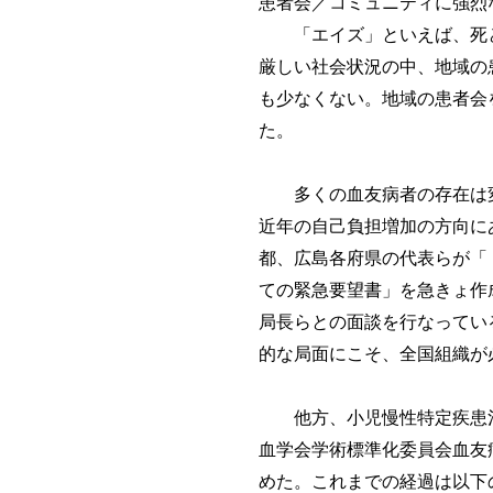
患者会／コミュニティに強烈
「エイズ」といえば、死とス
厳しい社会状況の中、地域の
も少なくない。地域の患者会
た。
多くの血友病者の存在は変
近年の自己負担増加の方向に
都、広島各府県の代表らが「
ての緊急要望書」を急きょ作
局長らとの面談を行なってい
的な局面にこそ、全国組織が
他方、小児慢性特定疾患治療
血学会学術標準化委員会血友
めた。これまでの経過は以下