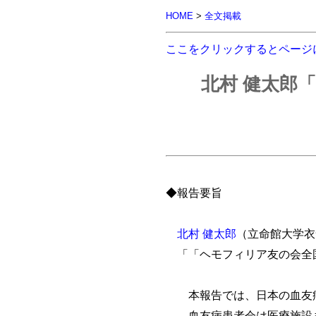
HOME
>
全文掲載
ここをクリックするとページ
北村 健太郎
◆報告要旨
北村 健太郎
（立命館大学衣
「「ヘモフィリア友の会全
本報告では、日本の血友病
血友病患者会は医療施設ま