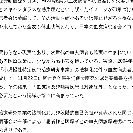
な分断破線を引き、HIV非感染の血友病者への眼差しを欠落させ
キャンダラスな感染症だという誤ったイメージが印象づけられ
患者会は萎縮して、その活動を縮小あるいは停止せざるを得な
を束ねていた全友も休止状態となり、日本の血友病患者会／コ
わらない現実であり、次世代の血友病者も確実に生まれてい
ある医療政策に、少なからぬ不安を抱いている。実際、2004年
『小児慢性特定疾患治療研究事業』の法制化に伴う血友病患者
成して、11月22日に尾辻秀久厚生労働大臣宛の緊急要望書を
る。その結果、「血友病及び類縁疾患は対象除外」となった。★
必要だという認識が徐々に高まっていた。
研究事業の法制化および段階的自己負担が発表された同じ20
病部会の主催による「患者様と医療者との血友病診療連携につ
の通りである。