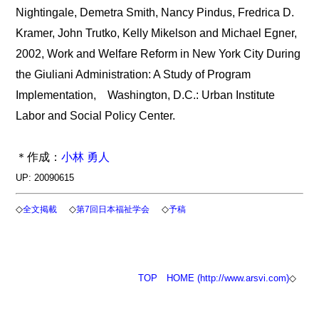
Nightingale, Demetra Smith, Nancy Pindus, Fredrica D.
Kramer, John Trutko, Kelly Mikelson and Michael Egner,
2002, Work and Welfare Reform in New York City During
the Giuliani Administration: A Study of Program
Implementation, Washington, D.C.: Urban Institute
Labor and Social Policy Center.
＊作成：
小林 勇人
UP: 20090615
◇
◇
◇
全文掲載
第7回日本福祉学会
予稿
TOP
HOME (http://www.arsvi.com)
◇