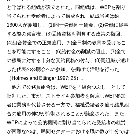
と呼ばれる組織が設立された。同組織は、WEPを割り
当てられた受給者によって構成され、結成当初は約
1300人が参加し、 (1)同一労働同一賃金、(2)労働に従事
する際の発言権、(3)受給資格を剥奪する政策の撤回、
(4)組合賃金での正規雇用、(5)全日制の教育を受けるこ
とを可能にすること、(6)給付金の削減の阻止、(7)全て
の移民に対する十分な受給資格の付与、(8)同組織が選出
した代表の公聴会への参加、を掲げて活動を行った
（Holmes and Ettinger 1997: 25）。
他方で公務員組合は、WEPを「組合つぶし」として
批判した。市が、ストライキ参加者を解雇しWEP参加
者に業務を代替させる一方で、福祉受給者を雇う結果組
合の雇用の伸びが抑制されることが懸念された。また
WEPによって公的機関に割り当てられた受給者の就労
が困難なのは、民間セクターにおける職の数が十分では