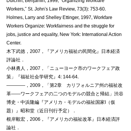
Dulchin, Benjamin, 1999, "Organizing Workfare
Workers," St. John's Law Review, 73(3): 753-60.
Holmes, Larry and Shelley Ettinger, 1997, Workfare
Workers Organize: Workfairness and the struggle for
jobs, justice and equality, New York: International Action
Center.
木下武徳，2007，『アメリカ福祉の民間化』日本経済
評論社．
小林勇人，2007，「ニューヨーク市のワークフェア政
策」『福祉社会学研究』4: 144-64.
――――，2009，「第2章 カリフォルニア州の福祉改
革――ワークフェアの二つのモデルの競合と帰結」渋谷
博史・中浜隆編『アメリカ・モデルの福祉国家I（仮
題）』昭和堂（近日刊行予定）．
根岸毅宏，2006，『アメリカの福祉改革』日本経済評
論社．