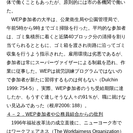
体で働くこともあったが、原則的には市の各機関で働い
た。
WEP参加者の大半は、公衆衛生局や公園管理局で、
午前5時から9時までゴミ掃除を行った。平均的な参加者
は、ゴミ集積所に着くと近隣40ブロック分の清掃を割り
当てられるとともに、ゴミ箱を渡され街路に沿ってゴミ
収集を行うよう指示された。雇用環境は劣悪であるが、
参加者は常にスーパーヴァイザーによる制裁を恐れ、作
業に従事した。WEPは就労訓練プログラムではないの
で参加者が新たに習得するものは何もない（Dulchin
1999: 754-5）。実際、WEP参加者のうち受給期限に達
したか、もうすぐ達しそうな人々の91％が、職に就けな
い見込みであった（根岸2006: 188）。
４－２．WEP参加者や公務員組合からの批判
1996年福祉改革法の成立直後に、ニューヨーク市で
はワークフェアネス（The Workfairness Organization）