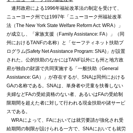
連邦政府による1996年福祉改革法の制定を受けて、
ニューヨーク州では1997年「ニューヨーク州福祉改革
法（The New York State Welfare Reform Act: WRA）」
が成立し、「家族支援（Family Assistance: FA）」（同
州におけるTANFの名称）と「セーフティネット扶助プ
ログラム(Safety Net Assistance Program: SNA)」が設置
された。公的扶助のなかにはTANF以外にも州と地方政
府が独自の財源で共同実施する「一般扶助（General
Assistance: GA）」が存在するが、SNAは同州における
GAの名称である。SNAは、単身者や児童を扶養しない
夫婦などFAの受給資格のない者、あるいはFAの受給制
限期間を超えた者に対して行われる現金扶助や諸サービ
スである。
WRAによって、FAにおいては就労要請が強化され受
給期間の制限が設けられる一方で、SNAにおいても就労