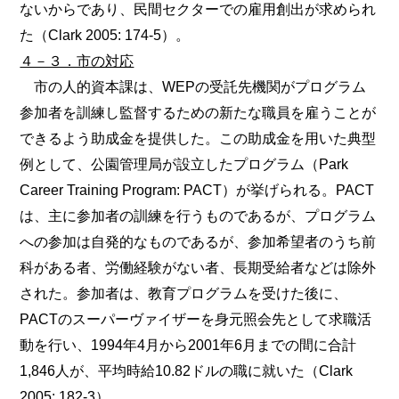
ないからであり、民間セクターでの雇用創出が求められ
た（Clark 2005: 174-5）。
４－３．市の対応
市の人的資本課は、WEPの受託先機関がプログラム
参加者を訓練し監督するための新たな職員を雇うことが
できるよう助成金を提供した。この助成金を用いた典型
例として、公園管理局が設立したプログラム（Park
Career Training Program: PACT）が挙げられる。PACT
は、主に参加者の訓練を行うものであるが、プログラム
への参加は自発的なものであるが、参加希望者のうち前
科がある者、労働経験がない者、長期受給者などは除外
された。参加者は、教育プログラムを受けた後に、
PACTのスーパーヴァイザーを身元照会先として求職活
動を行い、1994年4月から2001年6月までの間に合計
1,846人が、平均時給10.82ドルの職に就いた（Clark
2005: 182-3）。