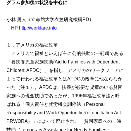
グラム参加後の状況を中心に
小林 勇人（立命館大学衣笠研究機構PD）
HP
http://workfare.info
１．アメリカの福祉改革
アメリカで福祉といえば主に公的扶助の一範疇である
「要扶養児童家族扶助(Aid to Families with Dependent
Children: AFDC）」を指し、アメリカのワークフェアに
よって行われる福祉改革とはAFDCの改革に他ならなか
った（注１）。AFDCは、扶養が必要な児童のいる貧困
家族への現金扶助であったが、1996年福祉改革法と呼
ばれる「個人責任と就労機会調停法（Personal
Responsibility and Work Opportunity Reconciliation Act:
PRWORA）」によって廃止され、「貧困家庭への一時
扶助（Temporary Assistance for Needy Families：