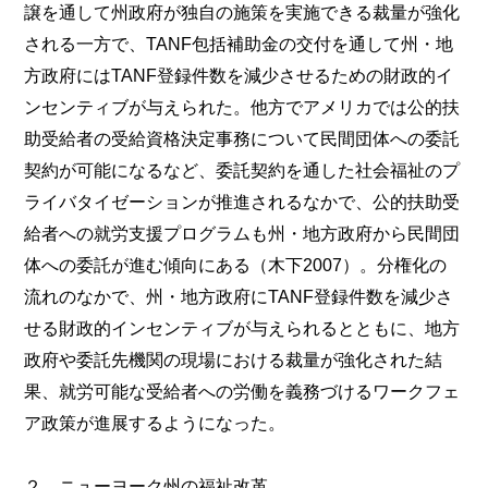
譲を通して州政府が独自の施策を実施できる裁量が強化
される一方で、TANF包括補助金の交付を通して州・地
方政府にはTANF登録件数を減少させるための財政的イ
ンセンティブが与えられた。他方でアメリカでは公的扶
助受給者の受給資格決定事務について民間団体への委託
契約が可能になるなど、委託契約を通した社会福祉のプ
ライバタイゼーションが推進されるなかで、公的扶助受
給者への就労支援プログラムも州・地方政府から民間団
体への委託が進む傾向にある（木下2007）。分権化の
流れのなかで、州・地方政府にTANF登録件数を減少さ
せる財政的インセンティブが与えられるとともに、地方
政府や委託先機関の現場における裁量が強化された結
果、就労可能な受給者への労働を義務づけるワークフェ
ア政策が進展するようになった。
２．ニューヨーク州の福祉改革