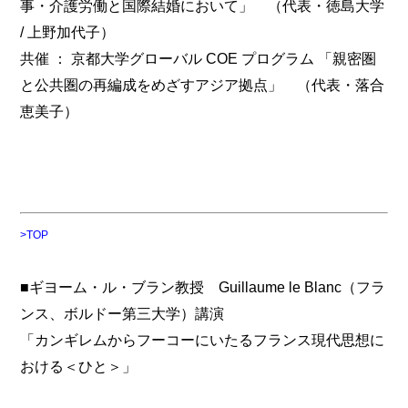
事・介護労働と国際結婚において」 （代表・徳島大学
/ 上野加代子）
共催 ： 京都大学グローバル COE プログラム 「親密圏
と公共圏の再編成をめざすアジア拠点」 （代表・落合
恵美子）
>TOP
■ギヨーム・ル・ブラン教授 Guillaume le Blanc（フラ
ンス、ボルドー第三大学）講演
「カンギレムからフーコーにいたるフランス現代思想に
おける＜ひと＞」