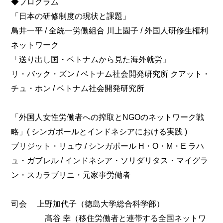
◆プログラム
「日本の研修制度の現状と課題」
鳥井一平 / 全統一労働組合 川上園子 / 外国人研修生権利
ネットワーク
「送り出し国・ベトナムから見た海外就労」
リ・バック・ズン / ベトナム社会開発研究所 クアット・
チュ・ホン / ベトナム社会開発研究所
「外国人女性労働者への搾取とNGOのネットワーク戦
略」( シンガポールとインドネシアにおける実践 )
ブリジット・リュウ / シンガポール H・O・M・E ラハ
ュ・ガブレル / インドネシア・ソリダリタス・マイグラ
ン・スカラブリニ・元家事労働者
司会 上野加代子（徳島大学総合科学部）
髙谷 幸（移住労働者と連帯する全国ネットワ