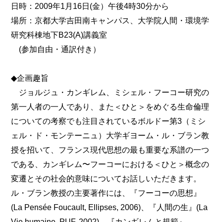
日時：2009年1月16日(金）午後4時30分から
場所：京都大学吉田南キャンパス、大学院人間・環境学
研究科棟地下B23(A)講義室
(参加自由・通訳付き）
◆企画趣旨
ジョルジュ・カンギレム、ミシェル・フーコー研究の
第一人者の一人であり、また＜ひと＞をめぐる生命倫理
についての考察でも注目されているボルドー第3（ミシ
ェル・ド・モンテーニュ）大学ギヨーム・ル・ブラン教
授を招いて、フランス現代思想の最も重要な系譜の一つ
である、カンギレム〜フーコーにおける＜ひと＞概念の
変遷とその社会的意味についてお話しいただきます。
ル・ブラン教授の主要著作には、『フーコーの思想』
(La Pensée Foucault, Ellipses, 2006)、『人間の生』(La
Vie humaine, PUF, 2002)、『カンギレムと規範』