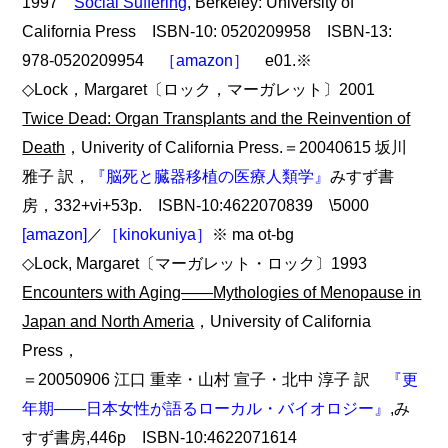
1997
Social Suffering
, Berkeley: University of
California Press ISBN-10: 0520209958 ISBN-13:
978-0520209954
［amazon］
e01.※
◇Lock，Margaret〔ロック，マーガレット〕2001
Twice Dead: Organ Transplants and the Reinvention of
Death
，Univerity of California Press.＝20040615 坂川
雅子 訳，
『脳死と臓器移植の医療人類学』
みすず書
房，332+vi+53p. ISBN-10:4622070839 \5000
[amazon]
／
［kinokuniya］
※ ma ot-bg
◇Lock, Margaret〔マーガレット・ロック〕1993
Encounters with Aging――Mythologies of Menopause in
Japan and North Ameria
，University of California
Press，
＝20050906 江口 重幸・山村 宣子・北中 淳子 訳
『更
年期――日本女性が語るローカル・バイオロジー』
,み
すず書房,446p ISBN-10:4622071614