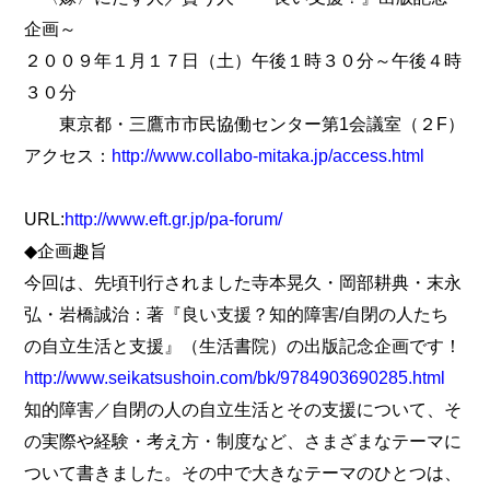
企画～
２００９年１月１７日（土）午後１時３０分～午後４時
３０分
東京都・三鷹市市民協働センター第1会議室（２F）
アクセス：
http://www.collabo-mitaka.jp/access.html
URL:
http://www.eft.gr.jp/pa-forum/
◆企画趣旨
今回は、先頃刊行されました寺本晃久・岡部耕典・末永
弘・岩橋誠治：著『良い支援？知的障害/自閉の人たち
の自立生活と支援』（生活書院）の出版記念企画です！
http://www.seikatsushoin.com/bk/9784903690285.html
知的障害／自閉の人の自立生活とその支援について、そ
の実際や経験・考え方・制度など、さまざまなテーマに
ついて書きました。その中で大きなテーマのひとつは、