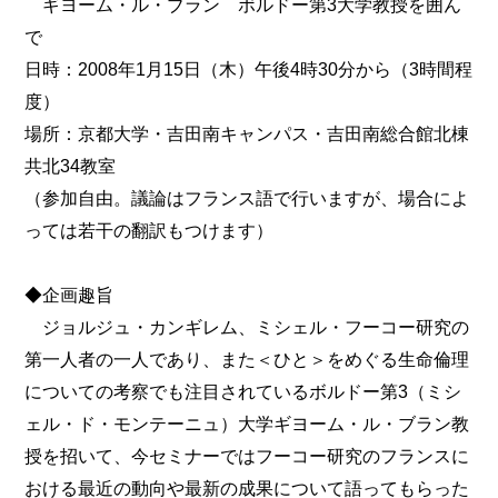
ギヨーム・ル・ブラン ボルドー第3大学教授を囲ん
で
日時：2008年1月15日（木）午後4時30分から（3時間程
度）
場所：京都大学・吉田南キャンパス・吉田南総合館北棟
共北34教室
（参加自由。議論はフランス語で行いますが、場合によ
っては若干の翻訳もつけます）
◆企画趣旨
ジョルジュ・カンギレム、ミシェル・フーコー研究の
第一人者の一人であり、また＜ひと＞をめぐる生命倫理
についての考察でも注目されているボルドー第3（ミシ
ェル・ド・モンテーニュ）大学ギヨーム・ル・ブラン教
授を招いて、今セミナーではフーコー研究のフランスに
おける最近の動向や最新の成果について語ってもらった