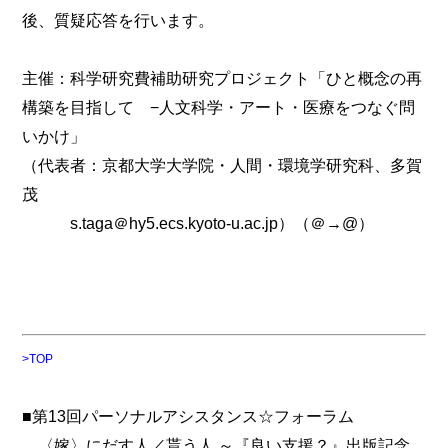
後、質疑応答を行います。
主催：科学研究費補助研究プロジェクト「ひと概念の再
構築を目指して −人文科学・アート・医療をつなぐ問
いかけ」
（代表者：京都大学大学院・人間・環境学研究科、多賀
茂
s.taga＠hy5.ecs.kyoto-u.ac.jp）（＠→@）
>TOP
■第13回パーソナルアシスタンス☆フォーラム
〈嫁〉にだす人／貰う人 ～『良い支援？』出版記念