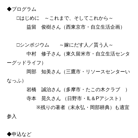
◆プログラム
□はじめに ～これまで、そしてこれから～
益留 俊樹さん（西東京市・自立生活企画）
□シンポジウム ～嫁にだす人／貰う人～
中村 修子さん（東久留米市・自立生活センタ
ーグッドライフ）
岡部 知美さん（三鷹市・リソースセンターい
なっふ）
岩橋 誠治さん（多摩市・たこの木クラブ ）
寺本 晃久さん （日野市・IL＆Pアシスト）
※残りの著者（末永弘・岡部耕典）も適宜
参入
◆申込など