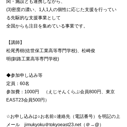
関・施設とも連携しながら、
(3)密度の濃い、1人1人の個性に応じた支援を行ってい
る先駆的な支援事業として
全国からも注目を集めている事業です。
【講師】
松尾秀樹(佐世保工業高等専門学校)、松崎俊
明(釧路工業高等専門学校)
◆参加申し込み等
定員：60名
参加費：1000円 （えじそんくらぶ会員800円、東京
EAST23会員500円）
☆お申し込みは○お名前○連絡先（電話番号）を明記の上
メール jimukyoku＠tokyoeast23.net（＠→@）