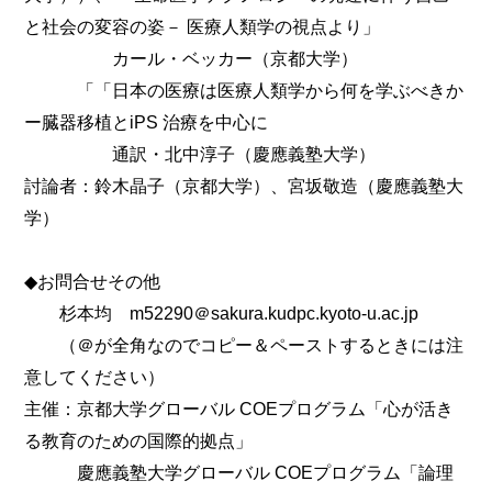
と社会の変容の姿－ 医療人類学の視点より」
カール・ベッカー（京都大学）
「「日本の医療は医療人類学から何を学ぶべきか
ー臓器移植とiPS 治療を中心に
通訳・北中淳子（慶應義塾大学）
討論者：鈴木晶子（京都大学）、宮坂敬造（慶應義塾大
学）
◆お問合せその他
杉本均 m52290＠sakura.kudpc.kyoto-u.ac.jp
（＠が全角なのでコピー＆ペーストするときには注
意してください）
主催：京都大学グローバル COEプログラム「心が活き
る教育のための国際的拠点」
慶應義塾大学グローバル COEプログラム「論理