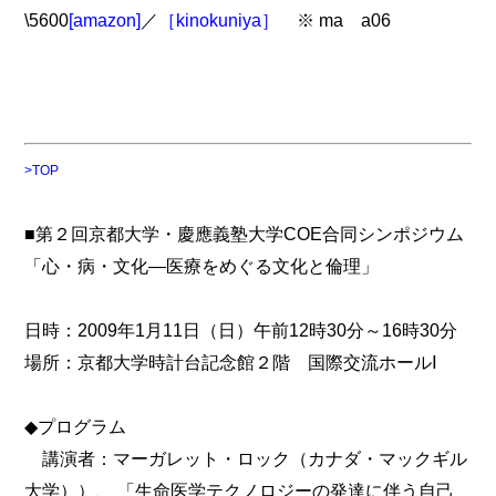
\5600
[amazon]
／
［kinokuniya］
※ ma a06
>TOP
■第２回京都大学・慶應義塾大学COE合同シンポジウム
「心・病・文化―医療をめぐる文化と倫理」
日時：2009年1月11日（日）午前12時30分～16時30分
場所：京都大学時計台記念館２階 国際交流ホールⅠ
◆プログラム
講演者：マーガレット・ロック（カナダ・マックギル
大学））、 「生命医学テクノロジーの発達に伴う自己