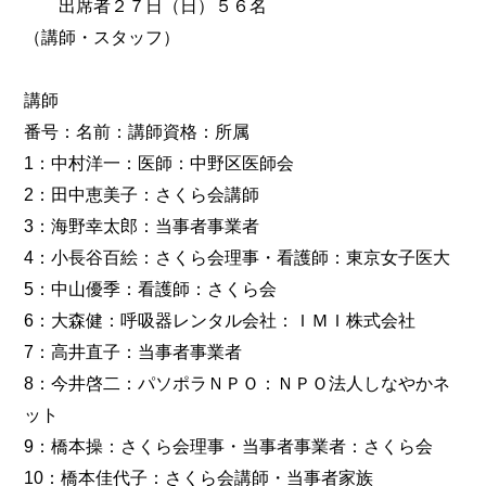
出席者２７日（日）５６名
（講師・スタッフ）
講師
番号：名前：講師資格：所属
1：中村洋一：医師：中野区医師会
2：田中恵美子：さくら会講師
3：海野幸太郎：当事者事業者
4：小長谷百絵：さくら会理事・看護師：東京女子医大
5：中山優季：看護師：さくら会
6：大森健：呼吸器レンタル会社：ＩＭＩ株式会社
7：高井直子：当事者事業者
8：今井啓二：パソポラＮＰＯ：ＮＰＯ法人しなやかネ
ット
9：橋本操：さくら会理事・当事者事業者：さくら会
10：橋本佳代子：さくら会講師・当事者家族