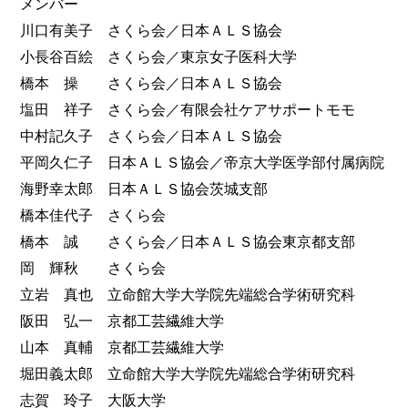
メンバー
川口有美子 さくら会／日本ＡＬＳ協会
小長谷百絵 さくら会／東京女子医科大学
橋本 操 さくら会／日本ＡＬＳ協会
塩田 祥子 さくら会／有限会社ケアサポートモモ
中村記久子 さくら会／日本ＡＬＳ協会
平岡久仁子 日本ＡＬＳ協会／帝京大学医学部付属病院
海野幸太郎 日本ＡＬＳ協会茨城支部
橋本佳代子 さくら会
橋本 誠 さくら会／日本ＡＬＳ協会東京都支部
岡 輝秋 さくら会
立岩 真也 立命館大学大学院先端総合学術研究科
阪田 弘一 京都工芸繊維大学
山本 真輔 京都工芸繊維大学
堀田義太郎 立命館大学大学院先端総合学術研究科
志賀 玲子 大阪大学