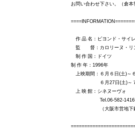
お問い合わせ下さい。（倉本
====INFORMATION========
作 品 名：ビヨンド・サイ
監 督：カロリーヌ・リ
制 作 国：ドイツ
制 作 年：1996年
上映期間：６月６日(土)～６月
６月27日(土)～７月３日
上 映 館：シネヌーヴォ
Tel.06-582-1416
（大阪市営地下鉄中央
=======================